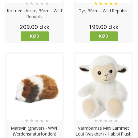
★
★
★
★
★
★
★
★
★
★
Ko med klokke, 30cm - Wild
Tyr, 30cm - Wild Republic
Republic
209.00 dkk
199.00 dkk
KØB
KØB
★
★
★
★
★
★
★
★
★
★
Marsvin (gnaver) - WWF
Varmbamse Mini Lammet
(Verdensnaturfonden)
Loui (Vaskbar) - Habibi Plush