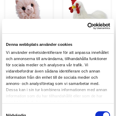
Denna webbplats använder cookies
★
★
★
★
★
★
★
★
★
★
Vi använder enhetsidentifierare för att anpassa innehållet
Alpaka, 30cm - Wild Republic
Unghane, 35cm - Keycraft
och annonserna till användarna, tillhandahålla funktioner
Living Nature
för sociala medier och analysera vår trafik. Vi
199.00 dkk
519.00 dkk
vidarebefordrar även sådana identifierare och annan
KØB
KØB
information från din enhet till de sociala medier och
annons- och analysföretag som vi samarbetar med.
Dessa kan i sin tur kombinera informationen med annan
information som du har tillhandahållit eller som de har
samlat in när du har använt deras tjänster.
Samtyckesval
Nödvändig