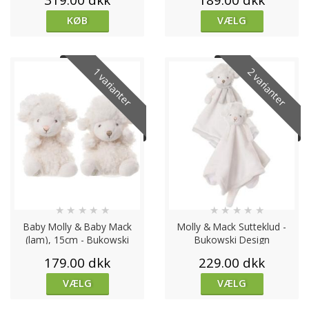
KØB
VÆLG
1 varianter
2 varianter
★
★
★
★
★
★
★
★
★
★
Baby Molly & Baby Mack
Molly & Mack Sutteklud -
(lam), 15cm - Bukowski
Bukowski Design
Design
179.00 dkk
229.00 dkk
VÆLG
VÆLG