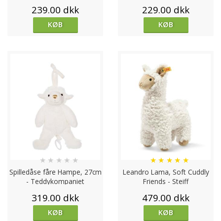
239.00 dkk
229.00 dkk
KØB
KØB
★
★
★
★
★
★
★
★
★
★
Spilledåse fåre Hampe, 27cm
Leandro Lama, Soft Cuddly
- Teddykompaniet
Friends - Steiff
319.00 dkk
479.00 dkk
KØB
KØB