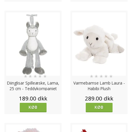
★
★
★
★
★
★
★
★
★
★
Diinglisar Spilleæske, Lama,
Varmebamse Lamb Laura -
25 cm - Teddykompaniet
Habibi Plush
189.00 dkk
289.00 dkk
KØB
KØB