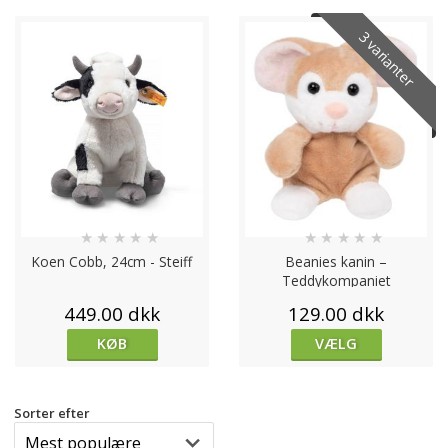
3 varianter
★
★
★
★
★
★
★
★
★
★
Koen Cobb, 24cm - Steiff
Beanies kanin –
Teddykompaniet
449.00 dkk
129.00 dkk
KØB
VÆLG
Sorter efter