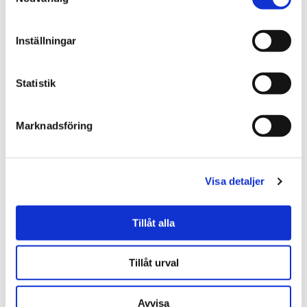
Inställningar
Statistik
★
★
★
★
★
★
★
★
★
★
Høne (brun), 35cm - Keycraft
Svin Wilbur - Molli Toys
Living Nature
Marknadsföring
519.00 dkk
189.00 dkk
KØB
KØB
Visa detaljer
1 varianter
Tillåt alla
Tillåt urval
Avvisa