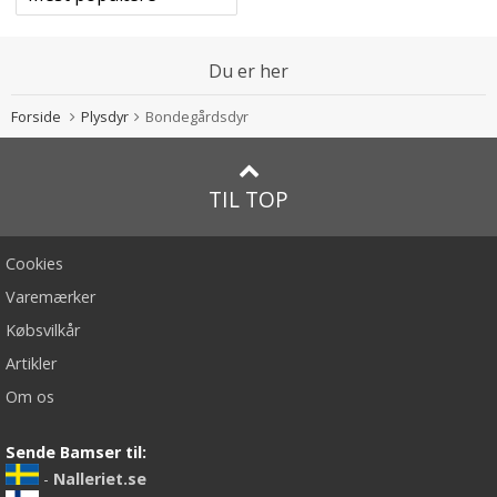
Du er her
Forside
Plysdyr
Bondegårdsdyr
TIL TOP
Cookies
Varemærker
Købsvilkår
Artikler
Om os
Sende Bamser til:
-
Nalleriet.se