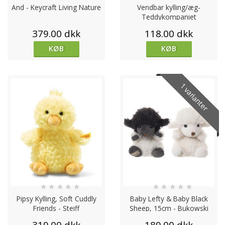
And - Keycraft Living Nature
Vendbar kylling/æg-
Teddykompaniet
379.00 dkk
118.00 dkk
KØB
KØB
1 varianter
★
★
★
★
★
★
★
★
★
★
Pipsy Kylling, Soft Cuddly
Baby Lefty & Baby Black
Friends - Steiff
Sheep, 15cm - Bukowski
Design
319.00 dkk
189.00 dkk