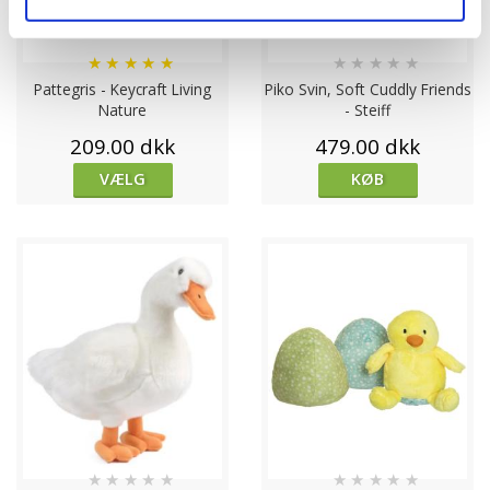
★
★
★
★
★
★
★
★
★
★
Pattegris - Keycraft Living
Piko Svin, Soft Cuddly Friends
Nature
- Steiff
209.00 dkk
479.00 dkk
VÆLG
KØB
★
★
★
★
★
★
★
★
★
★