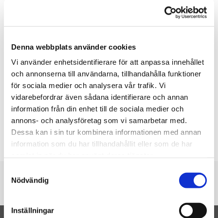
★
★
★
★
★
Denna webbplats använder cookies
Caspar Light at Night -
Vi använder enhetsidentifierare för att anpassa innehållet
Teddybjørn med lampe -
Steiff
och annonserna till användarna, tillhandahålla funktioner
779.00 dkk
för sociala medier och analysera vår trafik. Vi
KØB
vidarebefordrar även sådana identifierare och annan
information från din enhet till de sociala medier och
annons- och analysföretag som vi samarbetar med.
Sorter efter
Dessa kan i sin tur kombinera informationen med annan
information som du har tillhandahållit eller som de har
samlat in när du har använt deras tjänster.
Samtyckesval
Du er her
Nödvändig
Forside
Bamser til baby
Natlampe
Inställningar