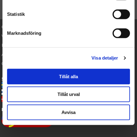
TIL TOP
Statistik
Cookies
Marknadsföring
Varemærker
Købsvilkår
Artikler
Visa detaljer
Om os
Tillåt alla
Sende Bamser til:
-
Nalleriet.se
-
GetaTeddy.fi
Tillåt urval
-
GetaTeddy.dk
Bamser leveres med Post Danmark
Avvisa