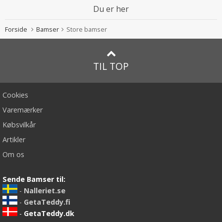
Du er her
Forside
Bamser
Store bamser
TIL TOP
Cookies
Varemærker
Købsvilkår
Artikler
Om os
Sende Bamser til:
-
Nalleriet.se
-
GetaTeddy.fi
-
GetaTeddy.dk