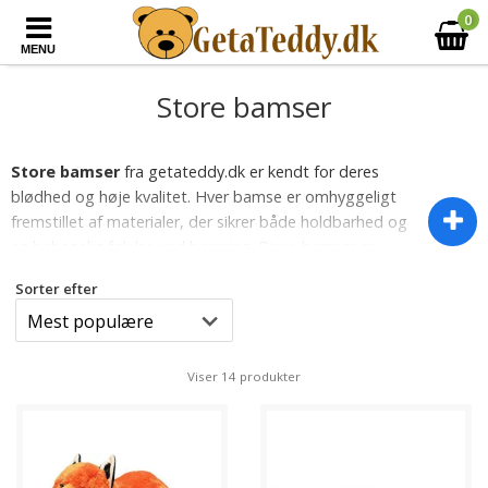
0
MENU
Store bamser
Store bamser
fra getateddy.dk er kendt for deres
blødhed og høje kvalitet. Hver bamse er omhyggeligt
fremstillet af materialer, der sikrer både holdbarhed og
en behagelig følelse ved berøring. Disse bamser er
perfekte til kram og kan også fungere som en hyggelig
Sorter efter
pude eller et dekorativt element i stuen eller
soveværelset.
Et af de mest populære valg på getateddy.dk er deres
Viser 14 produkter
klassiske store bamser, som fås i forskellige farver og
designs. Disse bamser er ofte over en meter høje og
har et venligt og charmerende udtryk, der appellerer til
både børn og voksne. De
store bamser
er perfekte