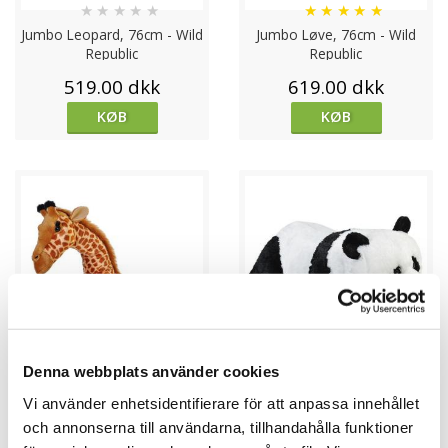
★
★
★
★
★
★
★
★
★
★
Jumbo Leopard, 76cm - Wild
Jumbo Løve, 76cm - Wild
Republic
Republic
519.00 dkk
619.00 dkk
KØB
KØB
Denna webbplats använder cookies
★
★
★
★
★
★
★
★
★
★
Vi använder enhetsidentifierare för att anpassa innehållet
Jumbo Giraf, 76cm - Wild
Jumbo Panda, 76cm - Wild
och annonserna till användarna, tillhandahålla funktioner
Republic
Republic