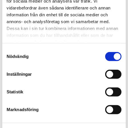
för sociala medier och analysera vår trafik. Vi
619.00 dkk
619.00 dkk
vidarebefordrar även sådana identifierare och annan
KØB
KØB
information från din enhet till de sociala medier och
annons- och analysföretag som vi samarbetar med.
Dessa kan i sin tur kombinera informationen med annan
information som du har tillhandahållit eller som de har
samlat in när du har använt deras tjänster.
Samtyckesval
Nödvändig
Inställningar
Statistik
★
★
★
★
★
★
★
★
★
★
Jumbo krokodille, 76cm - Wild
Jumbo elg, 76cm - Wild
Republic
Republic
Marknadsföring
539.00 dkk
539.00 dkk
KØB
KØB