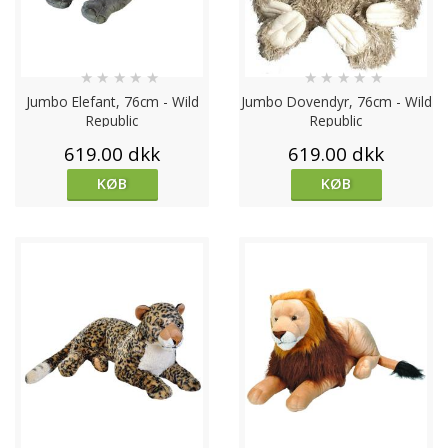
Besøg getateddy.dk i dag og opdag de mange store
bamser, der venter på at blive en del af dit liv eller
bringe glæde til en særlig person i dit liv.
★
★
★
★
★
★
★
★
★
★
Jumbo Elefant, 76cm - Wild
Jumbo Dovendyr, 76cm - Wild
Republic
Republic
619.00 dkk
619.00 dkk
KØB
KØB