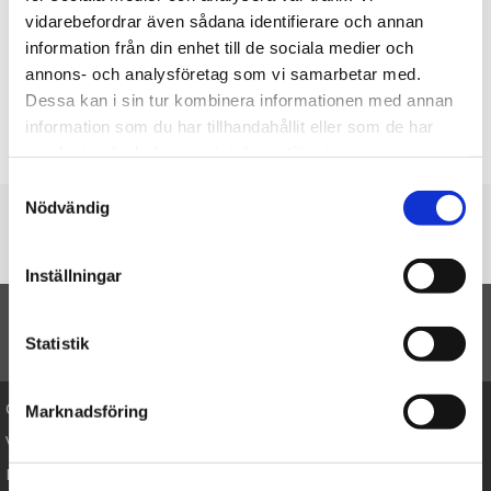
vidarebefordrar även sådana identifierare och annan
information från din enhet till de sociala medier och
annons- och analysföretag som vi samarbetar med.
Dessa kan i sin tur kombinera informationen med annan
information som du har tillhandahållit eller som de har
samlat in när du har använt deras tjänster.
Samtyckesval
Nödvändig
Du er her
Forside
Bamser til baby
Trækdyr
Inställningar
TIL TOP
Statistik
Cookies
Marknadsföring
Varemærker
Købsvilkår