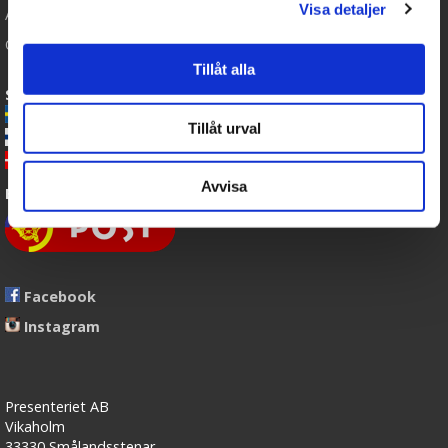
Visa detaljer
Artikler
Om os
Tillåt alla
Sende Bamser til:
-
Nalleriet.se
Tillåt urval
-
GetaTeddy.fi
-
GetaTeddy.dk
Avvisa
Bamser leveres med Post Danmark
Facebook
Instagram
Presenteriet AB
Vikaholm
33330 Smålandsstenar