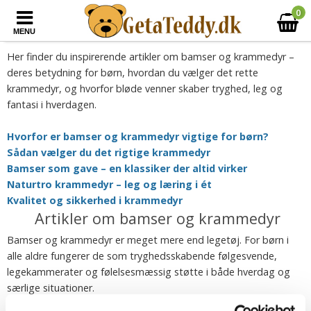
0
MENU
Her finder du inspirerende artikler om bamser og krammedyr –
deres betydning for børn, hvordan du vælger det rette
krammedyr, og hvorfor bløde venner skaber tryghed, leg og
fantasi i hverdagen.
Hvorfor er bamser og krammedyr vigtige for børn?
Sådan vælger du det rigtige krammedyr
Bamser som gave – en klassiker der altid virker
Naturtro krammedyr – leg og læring i ét
Kvalitet og sikkerhed i krammedyr
Artikler om bamser og krammedyr
Bamser og krammedyr er meget mere end legetøj. For børn i
alle aldre fungerer de som tryghedsskabende følgesvende,
legekammerater og følelsesmæssig støtte i både hverdag og
særlige situationer.
I vores artikler deler vi viden, inspiration og guides om bamser,