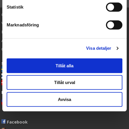
Statistik
Cookies
Varemærker
Marknadsföring
Købsvilkår
Artikler
Visa detaljer
Om os
Sende Bamser til:
Tillåt alla
-
Nalleriet.se
-
GetaTeddy.fi
Tillåt urval
-
GetaTeddy.dk
Bamser leveres med Post Danmark
Avvisa
Facebook