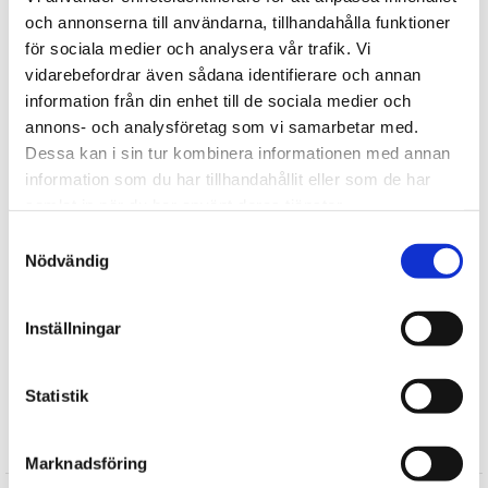
er barn sikkert, alle detaljer om de bamse er således bevæger
och annonserna till användarna, tillhandahålla funktioner
sig hurtigt. bamse er ild og brandhæmmende i deres materiale
för sociala medier och analysera vår trafik. Vi
uden tilsatte flammehæmmere. bamse er kemiske-fri, alt
vidarebefordrar även sådana identifierare och annan
farvning er fremstillet af ugiftigt maling og plastdele er
information från din enhet till de sociala medier och
fremstillet af ikke-toksisk plastmasse.
annons- och analysföretag som vi samarbetar med.
Udstoppede dyr fra Teddykompaniet maskinvaskes ved 40
Dessa kan i sin tur kombinera informationen med annan
grader (undtagen musik bokse, teddy lys)
information som du har tillhandahållit eller som de har
Fortælle
samlat in när du har använt deras tjänster.
Samtyckesval
Find mere
Nödvändig
Teddykompaniet
Bondegårdsdyr
Inställningar
Kanin tøjdyr
Plysdyr
Statistik
Anmeldelser
Marknadsföring