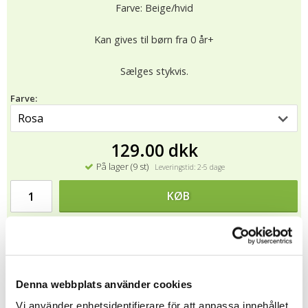
Farve: Beige/hvid
Kan gives til børn fra 0 år+
Sælges stykvis.
Farve:
129.00 dkk
På lager (9 st)
Leveringstid: 2-5 dage
KØB
★
★
★
★
★
13583
Alle bamser fra Teddykompaniet er CE-mærket og testet i
Denna webbplats använder cookies
henhold til EUs regler for legetøj (EN71). Det betyder, at bamse
Vi använder enhetsidentifierare för att anpassa innehållet