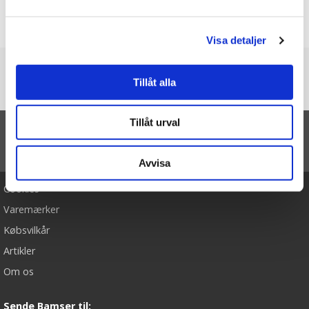
Produktet har ingen anmeldelser
Skrive en anmeldelse
Visa detaljer
Du er her
Tillåt alla
Forside
Beanies kanin – Teddykompaniet (Rosa)
Tillåt urval
TIL TOP
Avvisa
Cookies
Varemærker
Købsvilkår
Artikler
Om os
Sende Bamser til: