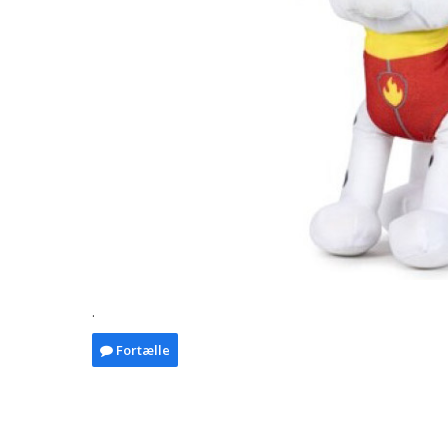
.
Fortælle