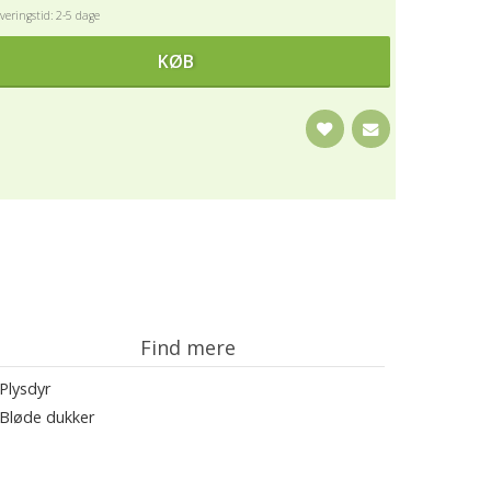
eringstid: 2-5 dage
KØB
Find mere
Plysdyr
Bløde dukker