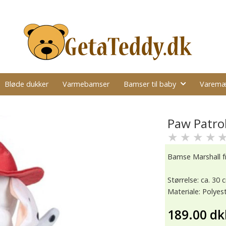
Bløde dukker
Varmebamser
Bamser til baby
Varemæ
Paw Patro
★
★
★
★
Bamse Marshall f
Størrelse: ca. 30 
Materiale: Polyes
189.00 dk