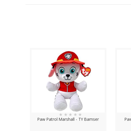
★
★
★
★
★
Paw Patrol Marshall - TY Bamser
Paw