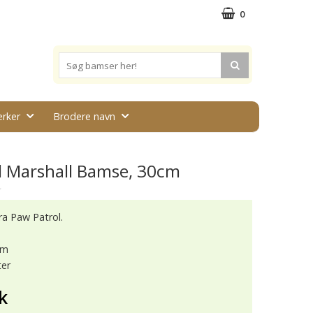
0
rker
Brodere navn
l Marshall Bamse, 30cm
★
ra Paw Patrol.
cm
ter
k