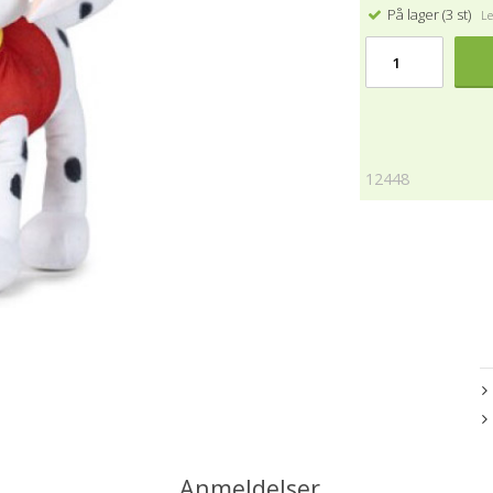
På lager (3 st)
Lev
12448
Anmeldelser