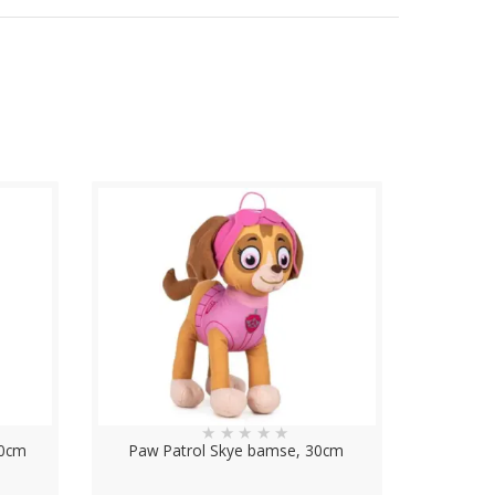
★
★
★
★
★
30cm
Paw Patrol Skye bamse, 30cm