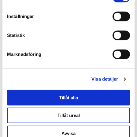
118.00 dkk
118.00 dkk
KØB
KØB
Inställningar
Statistik
Marknadsföring
Visa detaljer
★
★
★
★
★
★
★
★
★
★
Tillåt alla
Paw Patrol Marshall Bamse,
Paw Patrol Skye bamse,
30cm
30cm
Tillåt urval
189.00 dkk
189.00 dkk
KØB
KØB
Avvisa