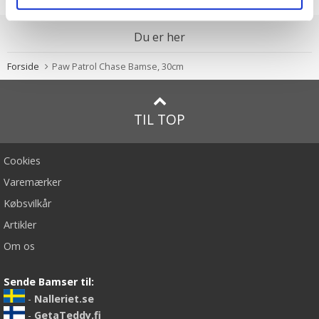
Du er her
Forside
Paw Patrol Chase Bamse, 30cm
TIL TOP
Cookies
Varemærker
Købsvilkår
Artikler
Om os
Sende Bamser til:
-
Nalleriet.se
-
GetaTeddy.fi