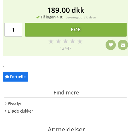
189.00 dkk
På lager (4 st)
Leveringstid: 2-5 dage
KØB
★
★
★
★
★
12447
.
Fortælle
Find mere
Plysdyr
Bløde dukker
Anmeldelser