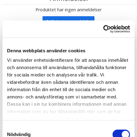
Produktet har ingen anmeldelser
Skrive en anmeldelse
Lignende produkter
Denna webbplats använder cookies
Vi använder enhetsidentifierare för att anpassa innehållet
och annonserna till användarna, tillhandahålla funktioner
för sociala medier och analysera vår trafik. Vi
vidarebefordrar även sådana identifierare och annan
information från din enhet till de sociala medier och
annons- och analysföretag som vi samarbetar med.
Dessa kan i sin tur kombinera informationen med annan
information som du har tillhandahållit eller som de har
★
★
★
★
★
★
★
★
★
★
samlat in när du har använt deras tjänster.
Paw Patrol Marshall - TY
Paw Patrol Rubble - TY
Samtyckesval
Bamser
Bamser
Nödvändig