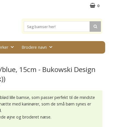
0
rker
Brodere navn
k/blue, 15cm - Bukowski Design
))
★
blød lille bamse, som passer perfekt til de mindste
 hætte med kaninører, som de små børn synes er
.
ede øjne og broderet næse.