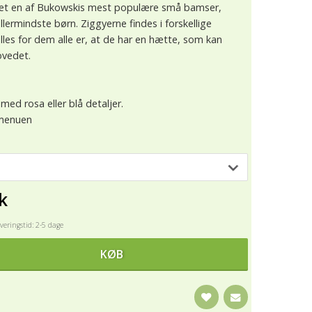
vet en af Bukowskis mest populære små bamser,
llermindste børn. Ziggyerne findes i forskellige
lles for dem alle er, at de har en hætte, som kan
ovedet.
med rosa eller blå detaljer.
emenuen
k
eringstid: 2-5 dage
KØB