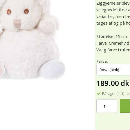
Ziggyerne er ble
velegnede til de a
varianter, men fæ
tages af og på h
Størrelse: 15 cm
Farve: Cremehvid 
Vælg farve i rull
Farve:
189.00 dk
På lager (4 st)
Lev