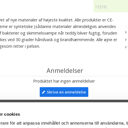
13216
 af nye materialer af højeste kvalitet. Alle produkter er CE-
erne er syntetiske (sådanne materialer almindeligvis anvendes
af bakterier og skimmelsvampe når teddy bliver fugtig, foruden
 vaskes ved 30 grader håndvask og brandhæmmende. Alle øjne er
igesom nitter i pelsen.
Anmeldelser
Produktet har ingen anmeldelser
Skrive en anmeldelse
r cookies
TIL TOP
rare för att anpassa innehållet och annonserna till användarna, t