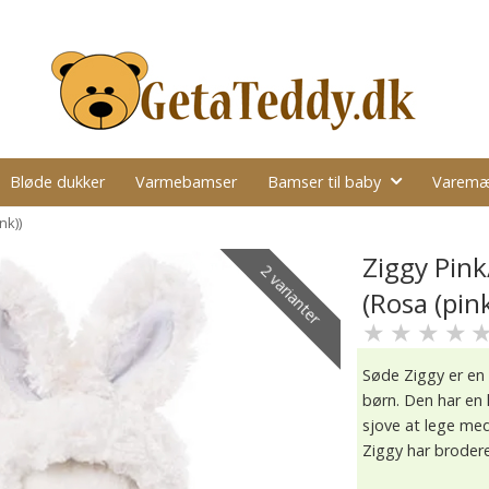
Bløde dukker
Varmebamser
Bamser til baby
Varemæ
nk))
Ziggy Pin
2 varianter
(Rosa (pink
★
★
★
★
Søde Ziggy er en 
børn. Den har en
sjove at lege med
Ziggy har broder