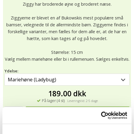
Ziggy har broderede øjne og broderet næse.
Ziggyerne er blevet en af Bukowskis mest populære små
bamser, velegnede til de allermindste børn. Ziggyerne findes i
forskellige varianter, men fælles for dem alle er, at de har en
hætte, som kan tages af og på hovedet.
Størrelse: 15 cm
Vælg mellem mariehøne eller bi i rullemenuen. Sælges enkeltvis.
Ydelse:
189.00 dkk
På lager (4 st)
Leveringstid: 2-5 dage
KØB
★
★
★
★
★
13218