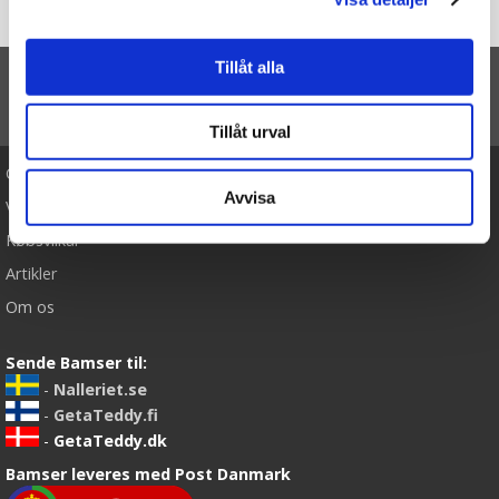
Forside
Yorkshireterrier - Rappa Toys
Tillåt alla
TIL TOP
Tillåt urval
Cookies
Avvisa
Varemærker
Købsvilkår
Artikler
Om os
Sende Bamser til:
-
Nalleriet.se
-
GetaTeddy.fi
-
GetaTeddy.dk
Bamser leveres med Post Danmark