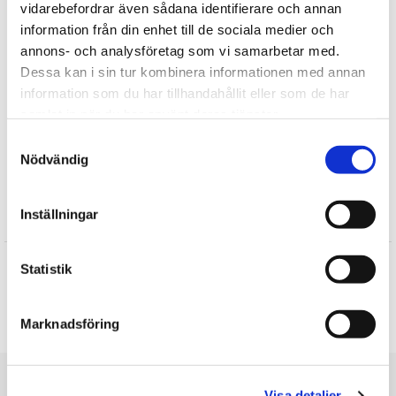
vidarebefordrar även sådana identifierare och annan
giftige stoffer, og at alle detaljer, som f.eks øjne, er stramme.
information från din enhet till de sociala medier och
Fortælle
annons- och analysföretag som vi samarbetar med.
Dessa kan i sin tur kombinera informationen med annan
Find mere
information som du har tillhandahållit eller som de har
samlat in när du har använt deras tjänster.
Plysdyr
Samtyckesval
Hunde tøjdyr
Nödvändig
Rappa Toys
Inställningar
Anmeldelser
Line
Statistik
★
★
★
★
★
Den er rigtig fin. Er sikker på den bringer lykke hos barnebarn.
Marknadsföring
Skrive en anmeldelse
Du er her
Visa detaljer