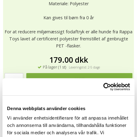
Materiale: Polyester
Kan gives til børn fra 0 år
For at reducere miljømæssigt fodaftryk er alle hunde fra Rappa
Toys lavet af certificeret polyester fremstillet af genbrugte
PET -flasker.
179.00 dkk
På lager (1 st)
Leveringstid: 2-5 dage
KØB
★
★
★
★
★
10705
Denna webbplats använder cookies
Alle bløde venner fra Rappa Toys er CE -mærket og testet og
Vi använder enhetsidentifierare för att anpassa innehållet
godkendt i overensstemmelse med EU -krav til blødt legetøj
och annonserna till användarna, tillhandahålla funktioner
(EN71).
för sociala medier och analysera vår trafik. Vi
Det betyder blandt andet, at produkterne ikke indeholder nogen