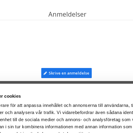
Anmeldelser
Skrive en anmeldelse
r cookies
TIL TOP
rare för att anpassa innehållet och annonserna till användarna, t
er och analysera vår trafik. Vi vidarebefordrar även sådana ident
mser til:
Facebook
 enhet till de sociala medier och annons- och analysföretag som 
leriet.se
Instagram
 i sin tur kombinera informationen med annan information som
taTeddy.fi