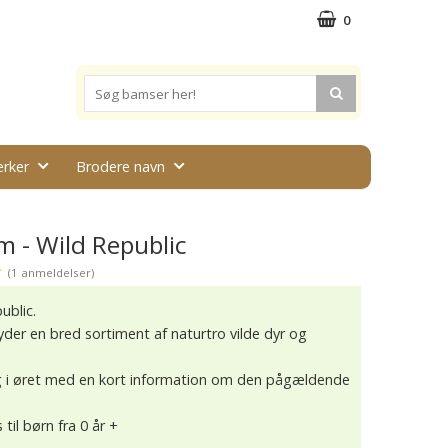
0
rker
Brodere navn
m - Wild Republic
★
(1 anmeldelser)
ublic.
byder en bred sortiment af naturtro vilde dyr og
tag i øret med en kort information om den pågældende
til børn fra 0 år +