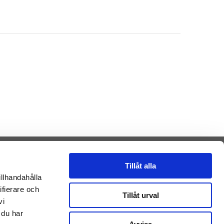
Tillåt alla
illhandahålla
ifierare och
Presenteriet AB
Tillåt urval
vi
Vikaholm
33330 Smålandsstenar
 du har
Sverige