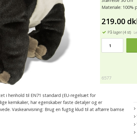
Størrelse 30 cm
Materiale: 100% p
219.00 dk
På lager (4 st)
Lev
6577
stet i henhold til EN71 standard (EU-regelsæt for
rlige kemikalier, har egenskaber faste detaljer og er
de. Vaskeanvisning: Brug en fugtig klud til at aftørre bamse