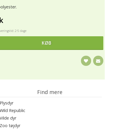
olyester.
k
eringstid: 2-5 dage
KØB
Find mere
Plysdyr
Wild Republic
Vilde dyr
Zoo tøjdyr