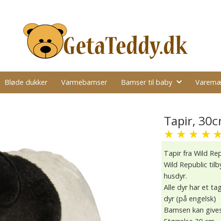
Bløde dukker
Varmebamser
Bamser til baby
Varemæ
Tapir, 30c
★
★
★
★
Tapir fra Wild Rep
Wild Republic til
husdyr.
Alle dyr har et 
dyr (på engelsk)
Bamsen kan gives 