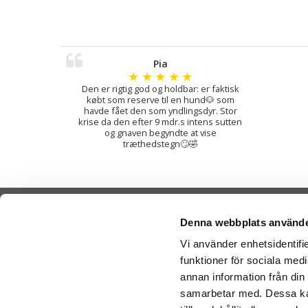
Pia
★
★
★
★
★
Den er rigtig god og holdbar: er faktisk
købt som reserve til en hund🐶 som
havde fået den som yndlingsdyr. Stor
krise da den efter 9 mdr.s intens sutten
og gnaven begyndte at vise
træthedstegn🙄🤣
Denna webbplats använde
Vi använder enhetsidentifie
funktioner för sociala medi
Cookies
Sende Ba
annan information från din
-
Nal
Varemærker
samarbetar med. Dessa kan
-
Ge
Købsvilkår