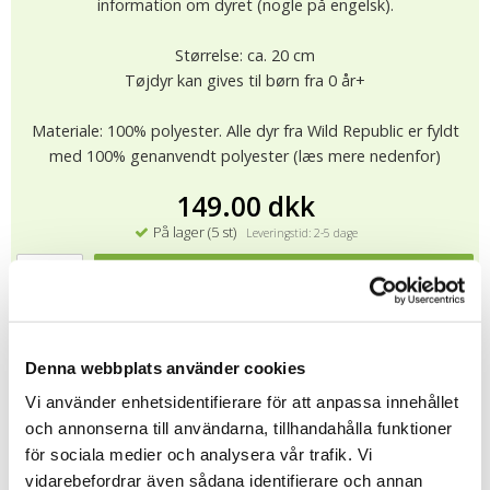
information om dyret (nogle på engelsk).
Størrelse: ca. 20 cm
Tøjdyr kan gives til børn fra 0 år+
Materiale: 100% polyester. Alle dyr fra Wild Republic er fyldt
med 100% genanvendt polyester (læs mere nedenfor)
149.00 dkk
På lager (5 st)
Leveringstid: 2-5 dage
KØB
★
★
★
★
★
13394
Denna webbplats använder cookies
Vi använder enhetsidentifierare för att anpassa innehållet
Alle bamser fra Wild Republic er CE-certificeret og testet i
och annonserna till användarna, tillhandahålla funktioner
henhold til EN71 standard (EU-regelsæt for sikkerhedskrav til
för sociala medier och analysera vår trafik. Vi
legetøj), dvs de indeholder ingen farlige kemikalier, har
vidarebefordrar även sådana identifierare och annan
egenskaber faste detaljer og er brandhæmmende.