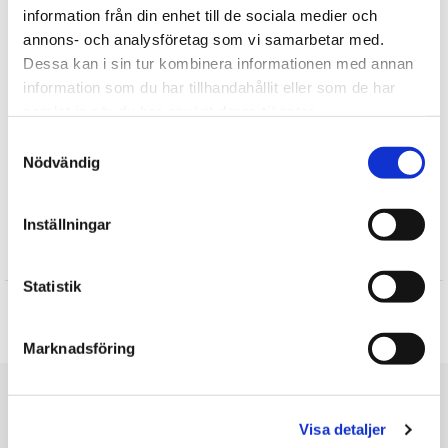
information från din enhet till de sociala medier och
Bamser fra Wild Republic er håndlavede.
annons- och analysföretag som vi samarbetar med.
Vaskeanvisning: Brug en fugtig klud til at aftørre bamse og
Dessa kan i sin tur kombinera informationen med annan
derefter børste dens pels, når bamsen er helt tør.
information som du har tillhandahållit eller som de har
Fortælle
samlat in när du har använt deras tjänster.
Samtyckesval
Find mere
Nödvändig
Wild Republic
Inställningar
Anmeldelser
Statistik
Produktet har ingen anmeldelser
Skrive en anmeldelse
Marknadsföring
Du er her
Visa detaljer
Forside
Gris, 20 cm – Wild Republic