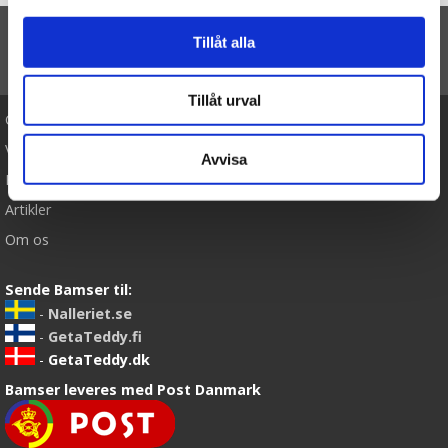
Tillåt alla
TIL TOP
Tillåt urval
Cookies
Varemærker
Avvisa
Købsvilkår
Artikler
Om os
Sende Bamser til:
-
Nalleriet.se
-
GetaTeddy.fi
-
GetaTeddy.dk
Bamser leveres med Post Danmark