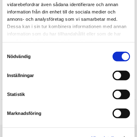
vidarebefordrar även sådana identifierare och annan
Fortælle
information från din enhet till de sociala medier och
annons- och analysföretag som vi samarbetar med.
Find mere
Dessa kan i sin tur kombinera informationen med annan
information som du har tillhandahållit eller som de har
Store bamser
samlat in när du har använt deras tjänster.
Store tøjdyr
Plysdyr
Samtyckesval
Nödvändig
Vilde dyr
Zoo tøjdyr
Bamser
Inställningar
Anmeldelser
Statistik
Produktet har ingen anmeldelser
Marknadsföring
Skrive en anmeldelse
Du er her