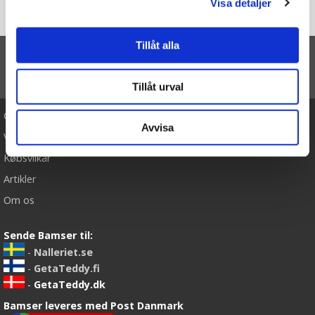
Visa detaljer
Forside
Jumbo elg, 76cm - Wild Republic
Tillåt alla
TIL TOP
Tillåt urval
Cookies
Avvisa
Varemærker
Købsvilkår
Artikler
Om os
Sende Bamser til:
-
Nalleriet.se
-
GetaTeddy.fi
-
GetaTeddy.dk
Bamser leveres med Post Danmark