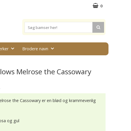
0
rker
Brodere navn
lows Melrose the Cassowary
★
lrose the Cassowary er en blød og krammevenlig
rosa og gul