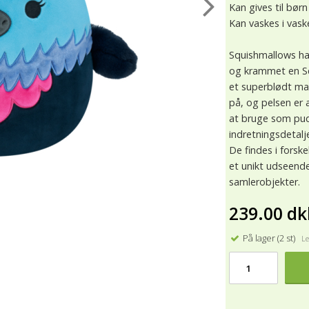
Kan gives til børn
Kan vaskes i vas
Squishmallows har
og krammet en Sq
et superblødt ma
på, og pelsen er 
at bruge som pude
indretningsdetalj
De findes i forsk
et unikt udseende
samlerobjekter.
239.00 dk
På lager (2 st)
Lev