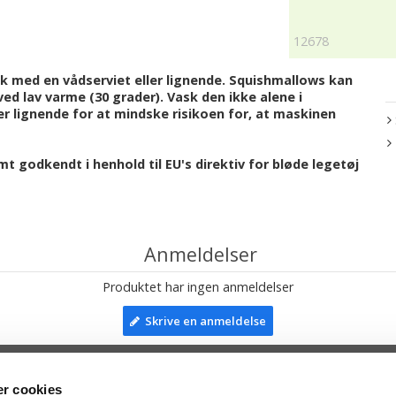
12678
 med en vådserviet eller lignende. Squishmallows kan
d lav varme (30 grader). Vask den ikke alene i
 lignende for at mindske risikoen for, at maskinen
 godkendt i henhold til EU's direktiv for bløde legetøj
Anmeldelser
Produktet har ingen anmeldelser
Skrive en anmeldelse
r cookies
TIL TOP