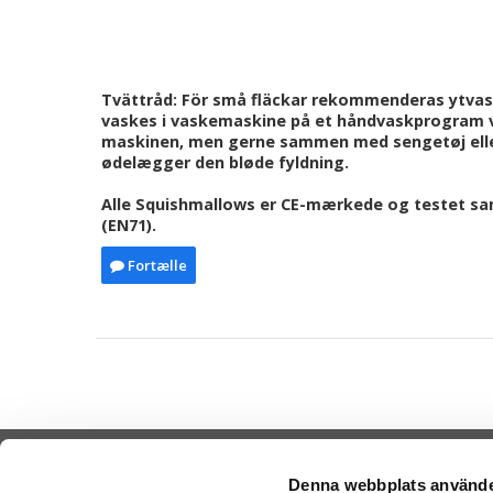
Tvättråd: För små fläckar rekommenderas ytvask
vaskes i vaskemaskine på et håndvaskprogram ve
maskinen, men gerne sammen med sengetøj eller
ødelægger den bløde fyldning.
Alle Squishmallows er CE-mærkede og testet samt
(EN71).
Fortælle
Denna webbplats använde