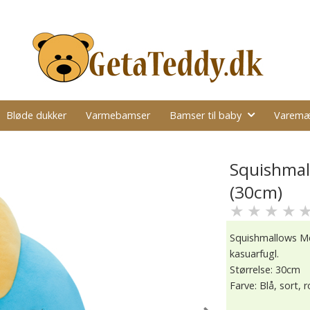
Bløde dukker
Varmebamser
Bamser til baby
Varemæ
Squishmal
(30cm)
★
★
★
★
Squishmallows Me
kasuarfugl.
Størrelse: 30cm
Farve: Blå, sort, 