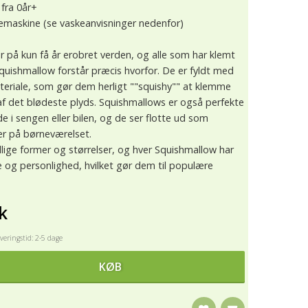
 fra 0år+
kemaskine (se vaskeanvisninger nedenfor)
 på kun få år erobret verden, og alle som har klemt
uishmallow forstår præcis hvorfor. De er fyldt med
teriale, som gør dem herligt ""squishy"" at klemme
af det blødeste plyds. Squishmallows er også perfekte
 i sengen eller bilen, og de ser flotte ud som
er på børneværelset.
ellige former og størrelser, og hver Squishmallow har
 og personlighed, hvilket gør dem til populære
k
eringstid: 2-5 dage
KØB