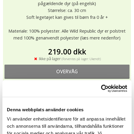
pågældende dyr (på engelsk)
Størrelse: ca. 30 cm
Soft legetøjet kan gives til børn fra 0 år +
Materiale: 100% polyester. Alle Wild Republic dyr er polstret
med 100% genanvendt polyester (læs mere nedenfor)
219.00 dkk
Ikke på lager
(Forventes på lager: Ukendt)
OVERVÅG
★
★
★
★
★
9415
Alle bamser fra Wild Republic er CE-certificeret og testet i
Denna webbplats använder cookies
henhold til EN71 standard (EU-regelsæt for sikkerhedskrav til
Vi använder enhetsidentifierare för att anpassa innehållet
legetøj), dvs de indeholder ingen farlige kemikalier, har
och annonserna till användarna, tillhandahålla funktioner
egenskaber faste detaljer og er brandhæmmende. Bamser fra
för sociala medier och analysera vår trafik. Vi