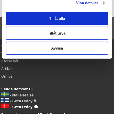
Du er her
Visa detaljer
Forside
Sortfenshaj, 30cm - Wild Republic
Tillåt alla
TIL TOP
Tillåt urval
Cookies
Avvisa
Varemærker
Købsvilkår
Artikler
Om os
Sende Bamser til:
-
Nalleriet.se
-
GetaTeddy.fi
-
GetaTeddy.dk