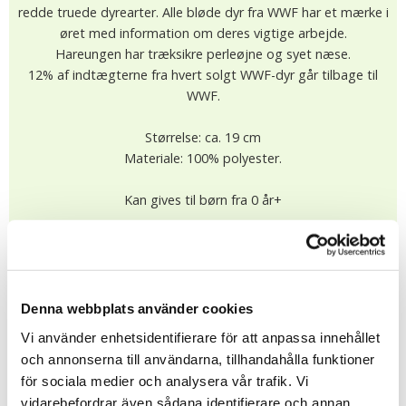
redde truede dyrearter. Alle bløde dyr fra WWF har et mærke i
øret med information om deres vigtige arbejde.
Hareungen har træksikre perleøjne og syet næse.
12% af indtægterne fra hvert solgt WWF-dyr går tilbage til
WWF.
Størrelse: ca. 19 cm
Materiale: 100% polyester.
Kan gives til børn fra 0 år+
269.00 dkk
På lager (1 st)
Leveringstid: 2-5 dage
KØB
Denna webbplats använder cookies
★
★
★
★
★
Vi använder enhetsidentifierare för att anpassa innehållet
13302
och annonserna till användarna, tillhandahålla funktioner
för sociala medier och analysera vår trafik. Vi
vidarebefordrar även sådana identifierare och annan