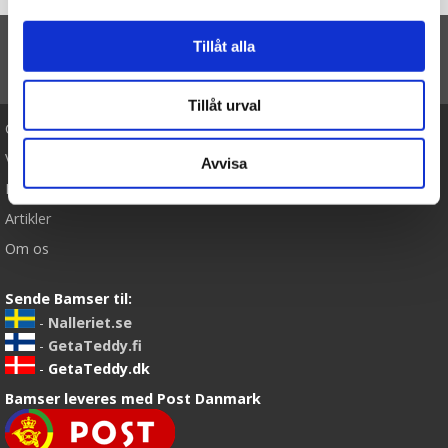
Tillåt alla
TIL TOP
Tillåt urval
Cookies
Varemærker
Avvisa
Købsvilkår
Artikler
Om os
Sende Bamser til:
-
Nalleriet.se
-
GetaTeddy.fi
-
GetaTeddy.dk
Bamser leveres med Post Danmark