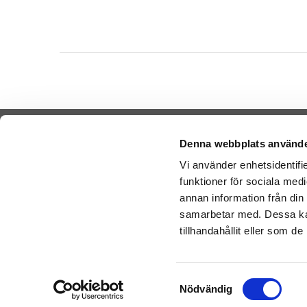
Denna webbplats använde
Vi använder enhetsidentifie
funktioner för sociala medi
Cookies
Sende Ba
annan information från din
-
Nal
Varemærker
samarbetar med. Dessa kan
-
Ge
Købsvilkår
tillhandahållit eller som d
-
Ge
Artikler
Bamser l
Om os
Samtyckesval
Nödvändig