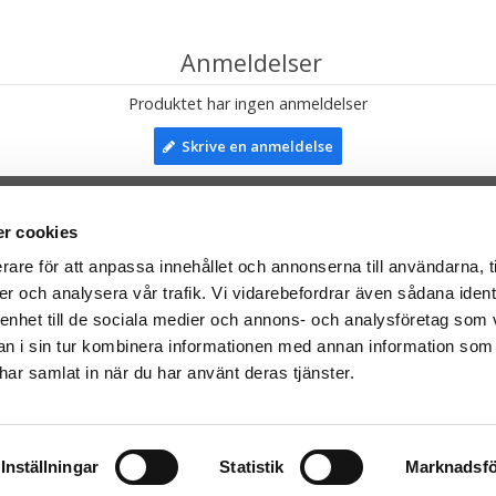
Anmeldelser
Produktet har ingen anmeldelser
Skrive en anmeldelse
r cookies
TIL TOP
rare för att anpassa innehållet och annonserna till användarna, t
er och analysera vår trafik. Vi vidarebefordrar även sådana ident
mser til:
Facebook
 enhet till de sociala medier och annons- och analysföretag som 
leriet.se
Instagram
 i sin tur kombinera informationen med annan information som
taTeddy.fi
e har samlat in när du har använt deras tjänster.
taTeddy.dk
everes med Post Danmark
Inställningar
Statistik
Marknadsfö