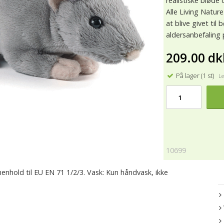
realistiske bløde d
Alle Living Nature
at blive givet til
aldersanbefaling 
209.00 dk
På lager (1 st)
Lev
10699
enhold til EU EN 71 1/2/3. Vask: Kun håndvask, ikke