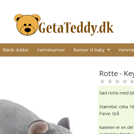
Bløde dukker
Varmebamser
Bamser til baby
Varemæ
Rotte - Ke
★
★
★
★
Sød rotte med blø
Størrelse: cirka 1
Farve: Grå
Kaninen er en del