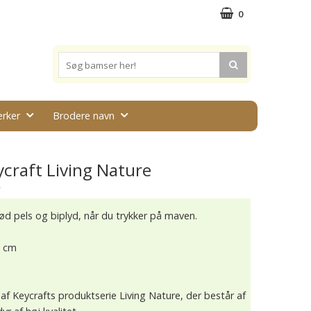
0
rker
Brodere navn
ycraft Living Nature
★
d pels og biplyd, når du trykker på maven.
8 cm
 af Keycrafts produktserie Living Nature, der består af