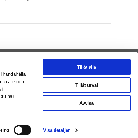
Tillåt alla
illhandahålla
ifierare och
Presenteriet AB
Tillåt urval
vi
Vikaholm
33330 Smålandsstenar
 du har
Sverige
Avvisa
E-mail: kontakt@getateddy.dk
Betalingsmuligheder
ring
Visa detaljer