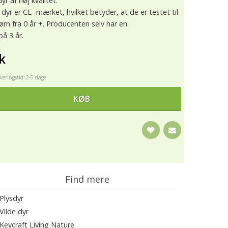
yr af høj kvalitet.
 dyr er CE -mærket, hvilket betyder, at de er testet til
 børn fra 0 år +. Producenten selv har en
på 3 år.
k
eringstid: 2-5 dage
KØB
Find mere
Plysdyr
Vilde dyr
Keycraft Living Nature