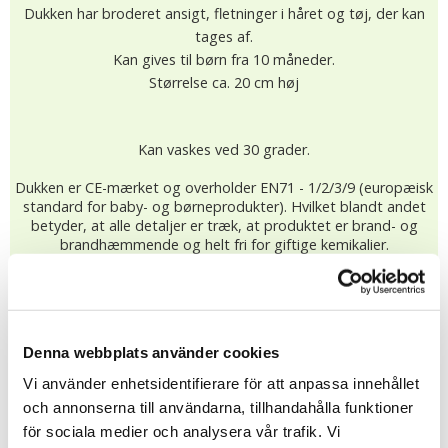
Dukken har broderet ansigt, fletninger i håret og tøj, der kan
tages af.
Kan gives til børn fra 10 måneder.
Størrelse ca. 20 cm høj
Kan vaskes ved 30 grader.
Dukken er CE-mærket og overholder EN71 - 1/2/3/9 (europæisk
standard for baby- og børneprodukter). Hvilket blandt andet
betyder, at alle detaljer er træk, at produktet er brand- og
brandhæmmende og helt fri for giftige kemikalier.
189.00 dkk
På lager (4 st)
Leveringstid: 2-5 dage
Denna webbplats använder cookies
KØB
Vi använder enhetsidentifierare för att anpassa innehållet
★
★
★
★
★
och annonserna till användarna, tillhandahålla funktioner
9611
för sociala medier och analysera vår trafik. Vi