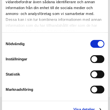
vidarebefordrar även sådana identifierare och annan
information från din enhet till de sociala medier och
Fortælle
annons- och analysföretag som vi samarbetar med.
Dessa kan i sin tur kombinera informationen med annan
information som du har tillhandahållit eller som de har
Find mere
samlat in när du har använt deras tjänster.
Bløde dukker
Samtyckesval
Plysdyr
Nödvändig
Anmeldelser
Inställningar
Katrine
★
★
★
★
★
Statistik
Den er fin nok, men der er stor frustration fra barnet over at
strømperne ikke kan tages af ligesom resten af tøjet. Lidt lille.
Marknadsföring
Skrive en anmeldelse
Du er her
Visa detaljer