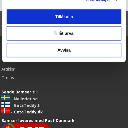
Forside
Pippi Langstrømpe, (Blød dukke) - Micki Leksaker (20cm)
Tillåt alla
TIL TOP
Tillåt urval
Cookies
Avvisa
Varemærker
Købsvilkår
Artikler
Om os
Sende Bamser til:
-
Nalleriet.se
-
GetaTeddy.fi
-
GetaTeddy.dk
Bamser leveres med Post Danmark