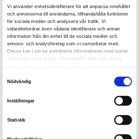
grader (undtagen musik bokse, teddy lys)
Vi använder enhetsidentifierare för att anpassa innehållet
och annonserna till användarna, tillhandahålla funktioner
Fortælle
för sociala medier och analysera vår trafik. Vi
vidarebefordrar även sådana identifierare och annan
Find mere
information från din enhet till de sociala medier och
annons- och analysföretag som vi samarbetar med.
Rangle
Dessa kan i sin tur kombinera informationen med annan
Gavesæt
information som du har tillhandahållit eller som de har
Sutteklud med navn
samlat in när du har använt deras tjänster.
Brodere navn
Samtyckesval
Teddykompaniet
Nödvändig
Sutteklud
Kanin tøjdyr
Inställningar
Bamser
Bamser til baby
Plysdyr
Statistik