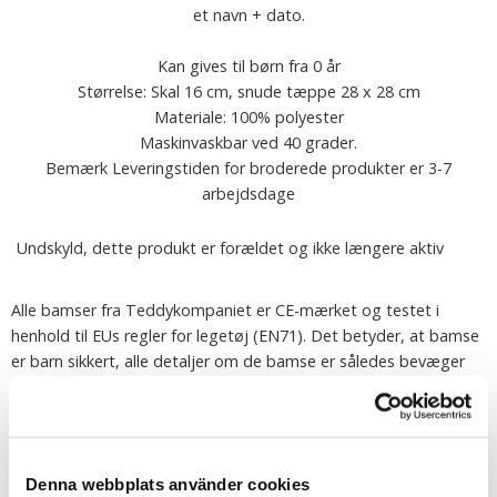
et navn + dato.
Kan gives til børn fra 0 år
Størrelse: Skal 16 cm, snude tæppe 28 x 28 cm
Materiale: 100% polyester
Maskinvaskbar ved 40 grader.
Bemærk Leveringstiden for broderede produkter er 3-7
arbejdsdage
Undskyld, dette produkt er forældet og ikke længere aktiv
Alle bamser fra Teddykompaniet er CE-mærket og testet i
henhold til EUs regler for legetøj (EN71). Det betyder, at bamse
er barn sikkert, alle detaljer om de bamse er således bevæger
sig hurtigt. bamse er ild og brandhæmmende i deres materiale
uden tilsatte flammehæmmere. bamse er kemiske-fri, alt
farvning er fremstillet af ugiftigt maling og plastdele er
fremstillet af ikke-toksisk plastmasse.
Denna webbplats använder cookies
Udstoppede dyr fra Teddykompaniet maskinvaskes ved 40