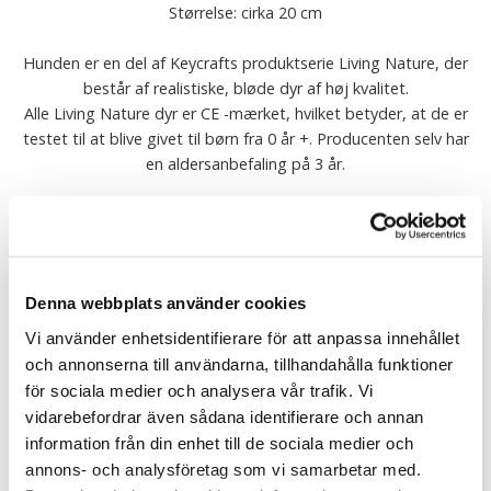
Størrelse: cirka 20 cm
Hunden er en del af Keycrafts produktserie Living Nature, der
består af realistiske, bløde dyr af høj kvalitet.
Alle Living Nature dyr er CE -mærket, hvilket betyder, at de er
testet til at blive givet til børn fra 0 år +. Producenten selv har
en aldersanbefaling på 3 år.
Undskyld, dette produkt er forældet og ikke længere aktiv
Alle bamse dyr fra Keycraft er CE-mærket og testet i henhold til
EU EN 71 1/2/3. Vask: Kun håndvask, ikke tørretumbler.
Denna webbplats använder cookies
Fortælle
Vi använder enhetsidentifierare för att anpassa innehållet
och annonserna till användarna, tillhandahålla funktioner
för sociala medier och analysera vår trafik. Vi
Find mere
vidarebefordrar även sådana identifierare och annan
Keycraft Living Nature
information från din enhet till de sociala medier och
Plysdyr
annons- och analysföretag som vi samarbetar med.