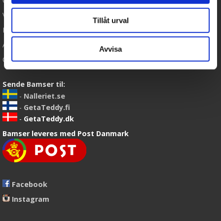
Cookies
Varemærker
Tillåt urval
Købsvilkår
Artikler
Avvisa
Om os
Sende Bamser til:
-
Nalleriet.se
-
GetaTeddy.fi
-
GetaTeddy.dk
Bamser leveres med Post Danmark
Facebook
Instagram