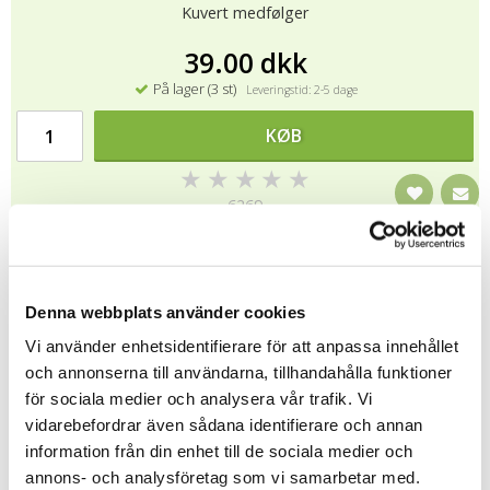
Kuvert medfølger
39.00 dkk
På lager (3 st)
Leveringstid: 2-5 dage
KØB
★
★
★
★
★
6269
Alle bamser fra Me To You er CE-mærket og overholder EU-
regelsæt for blødt legetøj EN 71. Det betyder, at bamser har
Denna webbplats använder cookies
karakter faste detaljer som øjne og næse, er brandhæmmende
og fri for giftige kemikalier. Materialer, der kan være i bamser er:
Vi använder enhetsidentifierare för att anpassa innehållet
polyester, nylon, acryl fibre og bomuld. bamser fra Me To You
och annonserna till användarna, tillhandahålla funktioner
skal være hånd vaskes.
för sociala medier och analysera vår trafik. Vi
vidarebefordrar även sådana identifierare och annan
Fortælle
information från din enhet till de sociala medier och
annons- och analysföretag som vi samarbetar med.