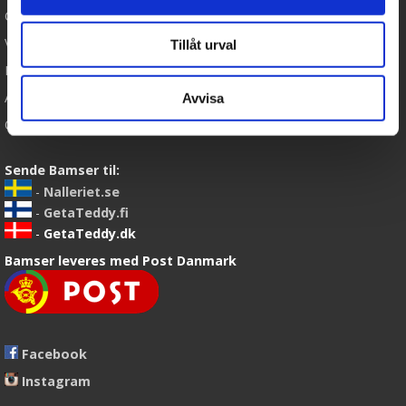
Cookies
Varemærker
Tillåt urval
Købsvilkår
Artikler
Avvisa
Om os
Sende Bamser til:
-
Nalleriet.se
-
GetaTeddy.fi
-
GetaTeddy.dk
Bamser leveres med Post Danmark
Facebook
Instagram