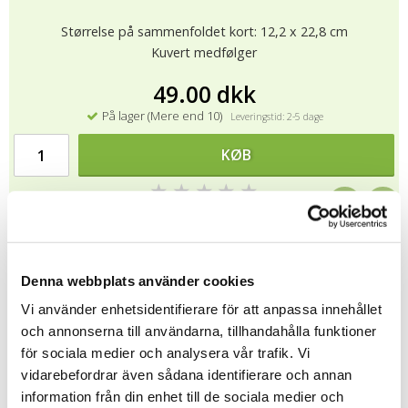
Størrelse på sammenfoldet kort: 12,2 x 22,8 cm
Kuvert medfølger
49.00 dkk
På lager (Mere end 10)
Leveringstid: 2-5 dage
KØB
★
★
★
★
★
10316
Alle bamser fra Me To You er CE-mærket og overholder EU-
Denna webbplats använder cookies
regelsæt for blødt legetøj EN 71. Det betyder, at bamser har
karakter faste detaljer som øjne og næse, er brandhæmmende
Vi använder enhetsidentifierare för att anpassa innehållet
og fri for giftige kemikalier. Materialer, der kan være i bamser er:
och annonserna till användarna, tillhandahålla funktioner
polyester, nylon, acryl fibre og bomuld. bamser fra Me To You
för sociala medier och analysera vår trafik. Vi
skal være hånd vaskes.
vidarebefordrar även sådana identifierare och annan
information från din enhet till de sociala medier och
Fortælle