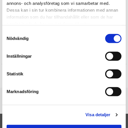
annons- och analysföretag som vi samarbetar med.
Dessa kan i sin tur kombinera informationen med annan
Find mere
information som du har tillhandahållit eller som de har
samlat in när du har använt deras tjänster.
Me To You / Tatty Teddy
Samtyckesval
Bamser
Nödvändig
Lykønskningskort
Inställningar
Anmeldelser
Produktet har ingen anmeldelser
Statistik
Skrive en anmeldelse
Marknadsföring
Du er her
Forside
Kort, Life is so good - Me To You
Visa detaljer