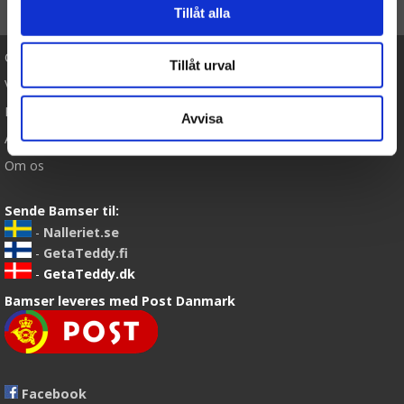
TIL TOP
Tillåt alla
Cookies
Tillåt urval
Varemærker
Købsvilkår
Avvisa
Artikler
Om os
Sende Bamser til:
-
Nalleriet.se
-
GetaTeddy.fi
-
GetaTeddy.dk
Bamser leveres med Post Danmark
Facebook