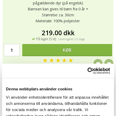
pågældende dyr (på engelsk)
Bamsen kan gives til børn fra 0 år +
Størrelse: ca. 30cm
Materiale: 100% polyester.
219.00 dkk
På lager (5 st)
Leveringstid: 2-5 dage
KØB
★
★
★
★
★
4840
Alle bamser fra Wild Republic er CE-certificeret og testet i
henhold til EN71 standard (EU-regelsæt for sikkerhedskrav til
Denna webbplats använder cookies
legetøj), dvs de indeholder ingen farlige kemikalier, har
egenskaber faste detaljer og er brandhæmmende. Bamser fra
Vi använder enhetsidentifierare för att anpassa innehållet
Wild Republic er håndlavede. Vaskeanvisning: Brug en fugtig klud
och annonserna till användarna, tillhandahålla funktioner
til at aftørre bamse og derefter børste dens pels, når bamsen er
för sociala medier och analysera vår trafik. Vi
helt tør.
vidarebefordrar även sådana identifierare och annan