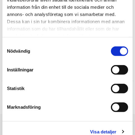
Fortælle
information från din enhet till de sociala medier och
annons- och analysföretag som vi samarbetar med.
Find mere
Dessa kan i sin tur kombinera informationen med annan
information som du har tillhandahållit eller som de har
Plysdyr
samlat in när du har använt deras tjänster.
Wild Republic
Samtyckesval
Vilde dyr
Nödvändig
Zoo tøjdyr
Inställningar
Anmeldelser
Susanne
Statistik
★
★
★
★
★
Skrive en anmeldelse
Marknadsföring
Du er her
Visa detaljer