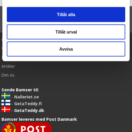
Forside
Koala, 30cm - Wild Republic
Tillåt alla
TIL TOP
Tillåt urval
Cookies
Varemærker
Avvisa
Købsvilkår
Artikler
Om os
Sende Bamser til:
-
Nalleriet.se
-
GetaTeddy.fi
-
GetaTeddy.dk
Bamser leveres med Post Danmark