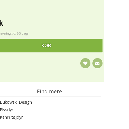
k
veringstid: 2-5 dage
KØB
Find mere
Bukowski Design
Plysdyr
Kanin tøjdyr