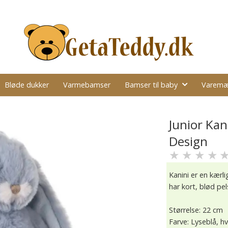
Bløde dukker
Varmebamser
Bamser til baby
Varemæ
Junior Kan
Design
★
★
★
★
Kanini er en kærl
har kort, blød pe
Størrelse: 22 cm
Farve: Lyseblå, hv