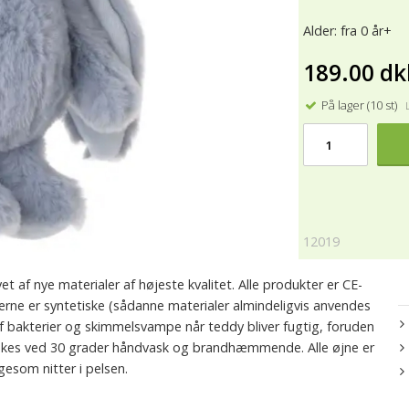
Alder: fra 0 år+
189.00 dk
På lager (10 st)
Le
12019
 af nye materialer af højeste kvalitet. Alle produkter er CE-
erne er syntetiske (sådanne materialer almindeligvis anvendes
af bakterier og skimmelsvampe når teddy bliver fugtig, foruden
 vaskes ved 30 grader håndvask og brandhæmmende. Alle øjne er
igesom nitter i pelsen.