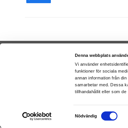
Denna webbplats använde
Vi använder enhetsidentifie
funktioner för sociala medi
Cookies
Sende Ba
annan information från din
-
Nal
Varemærker
samarbetar med. Dessa kan
-
Ge
Købsvilkår
tillhandahållit eller som d
-
Ge
Artikler
Bamser l
Om os
Samtyckesval
Nödvändig