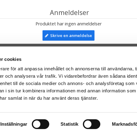
Anmeldelser
Produktet har ingen anmeldelser
Skrive en anmeldelse
r cookies
TIL TOP
rare för att anpassa innehållet och annonserna till användarna, t
er och analysera vår trafik. Vi vidarebefordrar även sådana ident
mser til:
Facebook
 enhet till de sociala medier och annons- och analysföretag som 
leriet.se
Instagram
 i sin tur kombinera informationen med annan information som
taTeddy.fi
e har samlat in när du har använt deras tjänster.
taTeddy.dk
everes med Post Danmark
Inställningar
Statistik
Marknadsfö