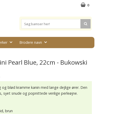
0
rker
Brodere navn
ini Pearl Blue, 22cm - Bukowski
★
ig og blød kramme kanin med lange dejlige ører. Den
ls, syet snude og popnittede venlige perleøjne.
id, brun