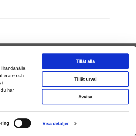
Tillåt alla
illhandahålla
ifierare och
Presenteriet AB
Tillåt urval
vi
Vikaholm
33330 Smålandsstenar
 du har
Sverige
Avvisa
E-mail: kontakt@getateddy.dk
Betalingsmuligheder
ring
Visa detaljer