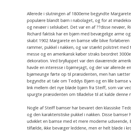
Allerede i slutningen af 1800erne begyndte Margarete St
populære blandt børn i nabolaget, og for at imødek
og nevøer i selskabet. Det var en af ??disse nevøer, R
Richard faktisk har en bjørn med bevægelige arme og 
skabt 1902 Margarete en bamse ville blive forløberen
rammer, pukkel i nakken, og var stærkt polstret med
messe og en amerikansk køber straks beordret 3000ex
dekoration. Ved brylluppet var den daværende ameri
havde en interesse i bjørnejagt, og der var allerede en 
bjørneunge førte op til præsidenten, men han sætter p
begyndte at tale om Teddys Bjørn og en lille bamse vil
link mellem det nye bløde bjørn fra Steiff, som var ve
spurgte præsidenten om tilladelse til at kalde denne
Nogle af Steiff bamser har bevaret den klassiske Te
og den karakteristiske pukkel i nakken. Disse bamser
udviklet en bamse med et mere moderne udseende, Bru
tilfælde, ikke bevæger leddene, men er helt bløde i k