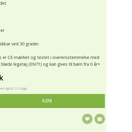
det.
ter
skbar ved 30 grader.
nds er CE-mærket og testet i overensstemmelse med
r bløde legetøj (EN71) og kan gives til børn fra 0 år+
k
eringstid: 2-5 dage
KØB