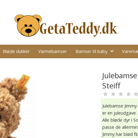
Bløde dukker
Varmebamser
Bamser til baby
Varemæ
Julebamse 
Steiff
★
★
★
★
Julebamse Jimmy k
er en juleudgave.
Alle bløde dyr i S
passe de allermin
Jimmy har blød fl