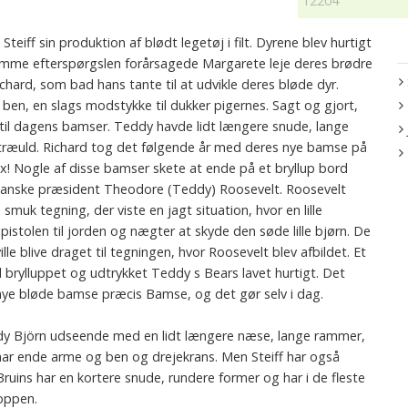
12204
eiff sin produktion af blødt legetøj i filt. Dyrene blev hurtigt
omme efterspørgslen forårsagede Margarete leje deres brødre
ichard, som bad hans tante til at udvikle deres bløde dyr.
ben, en slags modstykke til dukker pigernes. Sagt og gjort,
 til dagens bamser. Teddy havde lidt længere snude, lange
 træuld. Richard tog det følgende år med deres nye bamse på
! Nogle af disse bamser skete at ende på et bryllup bord
kanske præsident Theodore (Teddy) Roosevelt. Roosevelt
smuk tegning, der viste en jagt situation, hvor en lille
istolen til jorden og nægter at skyde den søde lille bjørn. De
le blive draget til tegningen, hvor Roosevelt blev afbildet. Et
d brylluppet og udtrykket Teddy s Bears lavet hurtigt. Det
 nye bløde bamse præcis Bamse, og det gør selv i dag.
ddy Björn udseende med en lidt længere næse, lange rammer,
 har ende arme og ben og drejekrans. Men Steiff har også
ins har en kortere snude, rundere former og har i de fleste
roppen.