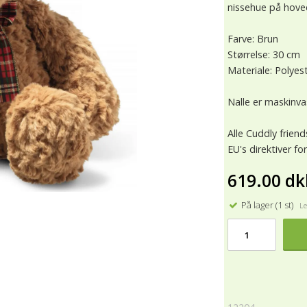
nissehue på hove
Farve: Brun
Størrelse: 30 cm
Materiale: Polyes
Nalle er maskinva
Alle Cuddly frie
EU's direktiver fo
619.00 dk
På lager (1 st)
Lev