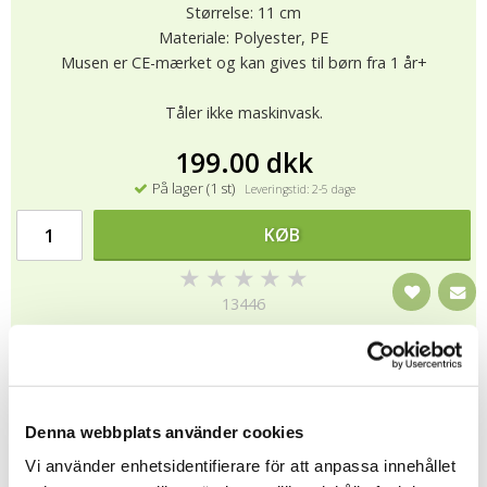
Størrelse: 11 cm
Materiale: Polyester, PE
Musen er CE-mærket og kan gives til børn fra 1 år+
Tåler ikke maskinvask.
199.00 dkk
På lager (1 st)
Leveringstid: 2-5 dage
KØB
★
★
★
★
★
13446
Teddy Hermann er en af Tysklands mest traditionsrige
producenter af teddybjørne og bamser med rødder helt tilbage
til 1912. Virksomheden blev grundlagt i byen Hirschaid og drives
Denna webbplats använder cookies
stadig som en familieejet virksomhed, hvor kvalitet, tryghed og
Vi använder enhetsidentifierare för att anpassa innehållet
tradition er i fokus.