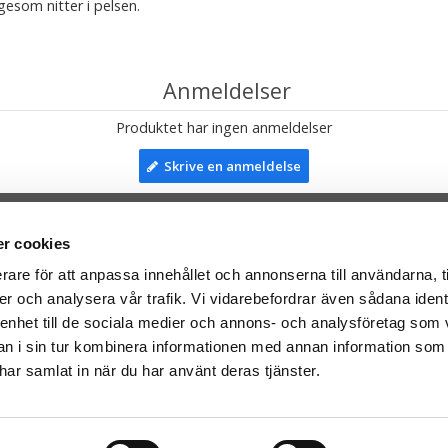
igesom nitter i pelsen.
Anmeldelser
Produktet har ingen anmeldelser
Skrive en anmeldelse
r cookies
TIL TOP
rare för att anpassa innehållet och annonserna till användarna, t
er och analysera vår trafik. Vi vidarebefordrar även sådana ident
mser til:
Facebook
 enhet till de sociala medier och annons- och analysföretag som 
leriet.se
Instagram
 i sin tur kombinera informationen med annan information som
taTeddy.fi
e har samlat in när du har använt deras tjänster.
taTeddy.dk
everes med Post Danmark