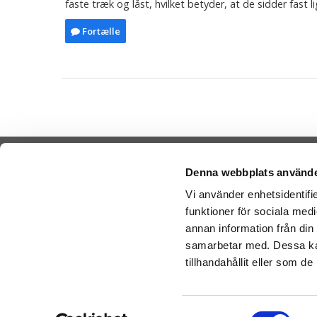
faste træk og låst, hvilket betyder, at de sidder fast l
Fortælle
Denna webbplats använde
Vi använder enhetsidentifie
funktioner för sociala medi
Cookies
Sende Ba
annan information från din
-
Nal
Varemærker
samarbetar med. Dessa kan
-
Ge
Købsvilkår
tillhandahållit eller som d
-
Ge
Artikler
Bamser l
Om os
Samtyckesval