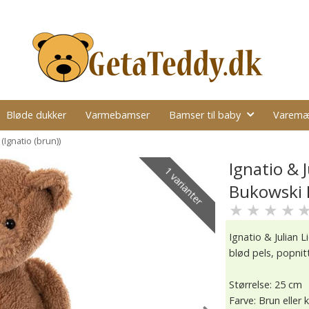
Bløde dukker
Varmebamser
Bamser til baby
Varemæ
(Ignatio (brun))
Ignatio & 
1 varianter
Bukowski D
★
★
★
★
Ignatio & Julian 
blød pels, popni
Størrelse: 25 cm
Farve: Brun eller