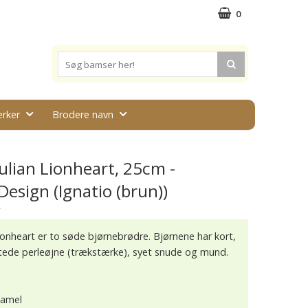
0
rker
Brodere navn
Julian Lionheart, 25cm -
esign (Ignatio (brun))
★
Lionheart er to søde bjørnebrødre. Bjørnene har kort,
ttede perleøjne (trækstærke), syet snude og mund.
 kamel