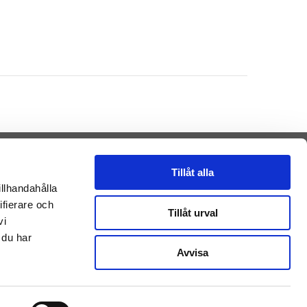
Tillåt alla
illhandahålla
ifierare och
Presenteriet AB
Tillåt urval
vi
Vikaholm
33330 Smålandsstenar
 du har
Sverige
Avvisa
E-mail: kontakt@getateddy.dk
Betalingsmuligheder