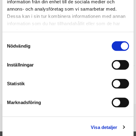
information från din enhet till de sociala medier och
annons- och analysföretag som vi samarbetar med.
Find mere
Dessa kan i sin tur kombinera informationen med annan
information som du har tillhandahållit eller som de har
Keycraft Living Nature
samlat in när du har använt deras tjänster.
Plysdyr
Samtyckesval
Hunde tøjdyr
Nödvändig
Anmeldelser
Inställningar
Birgitte
★
★
★
★
★
Statistik
Super fine bamser og hurtig levering
Skrive en anmeldelse
Marknadsföring
Du er her
Forside
Husky - Keycraft Living Nature
Visa detaljer