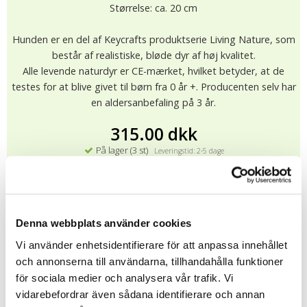
Størrelse: ca. 20 cm
Hunden er en del af Keycrafts produktserie Living Nature, som
består af realistiske, bløde dyr af høj kvalitet.
Alle levende naturdyr er CE-mærket, hvilket betyder, at de
testes for at blive givet til børn fra 0 år +. Producenten selv har
en aldersanbefaling på 3 år.
315.00 dkk
På lager (3 st)
Leveringstid: 2-5 dage
KØB
★
★
★
★
★
10021
Denna webbplats använder cookies
Vi använder enhetsidentifierare för att anpassa innehållet
och annonserna till användarna, tillhandahålla funktioner
Alle bamse dyr fra Keycraft er CE-mærket og testet i henhold til
EU EN 71 1/2/3. Vask: Kun håndvask, ikke tørretumbler.
för sociala medier och analysera vår trafik. Vi
vidarebefordrar även sådana identifierare och annan
Fortælle