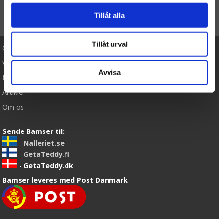
Tillåt alla
TIL TOP
Tillåt urval
Cookies
Varemærker
Avvisa
Købsvilkår
Artikler
Om os
Sende Bamser til:
-
Nalleriet.se
-
GetaTeddy.fi
-
GetaTeddy.dk
Bamser leveres med Post Danmark