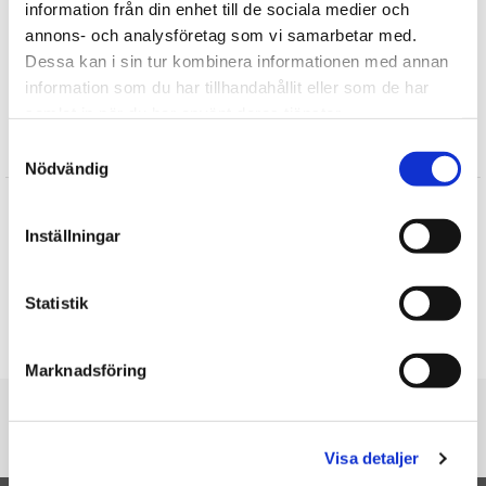
information från din enhet till de sociala medier och
Hunde tøjdyr
annons- och analysföretag som vi samarbetar med.
Molli Toys
Dessa kan i sin tur kombinera informationen med annan
Plysdyr
information som du har tillhandahållit eller som de har
samlat in när du har använt deras tjänster.
Samtyckesval
Anmeldelser
Nödvändig
Jytte
★
★
★
★
★
Inställningar
Leveringen gik perfekt, og hunden er bare så dejlig
Andreas
★
★
★
★
★
Statistik
Skrive en anmeldelse
Marknadsföring
Du er her
Forside
Hunde Elsa - Molli Toys
Visa detaljer