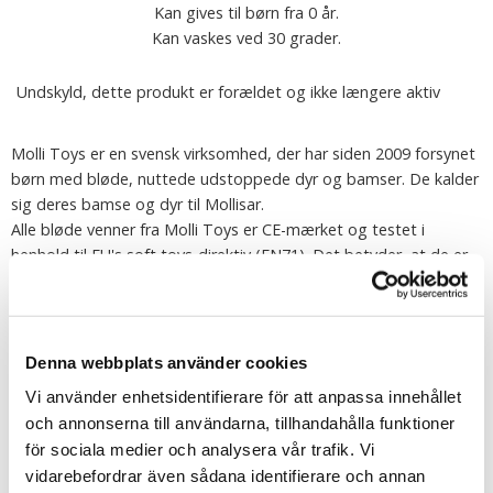
Kan gives til børn fra 0 år.
Kan vaskes ved 30 grader.
Undskyld, dette produkt er forældet og ikke længere aktiv
Molli Toys er en svensk virksomhed, der har siden 2009 forsynet
børn med bløde, nuttede udstoppede dyr og bamser. De kalder
sig deres bamse og dyr til Mollisar.
Alle bløde venner fra Molli Toys er CE-mærket og testet i
henhold til EU's soft toys-direktiv (EN71). Det betyder, at de er
børnesikrede - ingen skarpe detaljer er til stede. Øjne, næser,
sømme og detaljer er trækstyrke. De er blevet testet og
godkendt i henhold til gældende brandsikkerhedsbestemmelser,
og alle materialer, herunder farver, er ikke giftige.
Denna webbplats använder cookies
Molli Toys kan vaskes ved 30 grader (undtagen spilledåser).
Vi använder enhetsidentifierare för att anpassa innehållet
och annonserna till användarna, tillhandahålla funktioner
Fortælle
för sociala medier och analysera vår trafik. Vi
vidarebefordrar även sådana identifierare och annan
Find mere