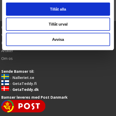
Tillåt alla
TIL TOP
Tillåt urval
Cookies
Varemærker
Avvisa
Købsvilkår
Artikler
Om os
Sende Bamser til:
-
Nalleriet.se
-
GetaTeddy.fi
-
GetaTeddy.dk
Bamser leveres med Post Danmark