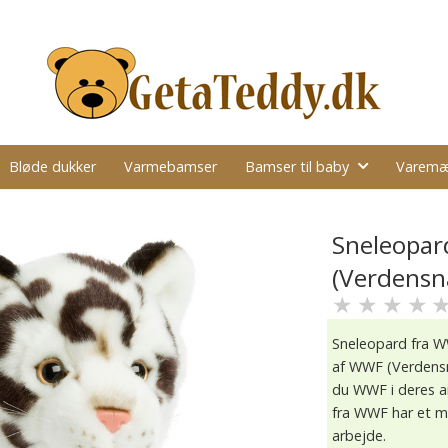
Bløde dukker
Varmebamser
Bamser til baby
Varemæ
Sneleopa
(Verdensn
★
★
★
★
Sneleopard fra W
af WWF (Verdensn
du WWF i deres a
fra WWF har et m
arbejde.