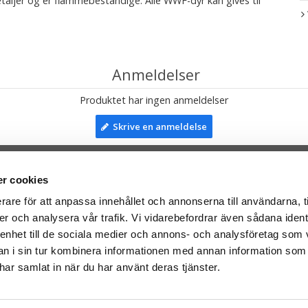
etaljer og er flammebestandige. Alle WWF-dyr kan gives til
Anmeldelser
Produktet har ingen anmeldelser
Skrive en anmeldelse
r cookies
TIL TOP
rare för att anpassa innehållet och annonserna till användarna, t
er och analysera vår trafik. Vi vidarebefordrar även sådana ident
mser til:
Facebook
 enhet till de sociala medier och annons- och analysföretag som 
leriet.se
Instagram
 i sin tur kombinera informationen med annan information som
taTeddy.fi
e har samlat in när du har använt deras tjänster.
taTeddy.dk
everes med Post Danmark