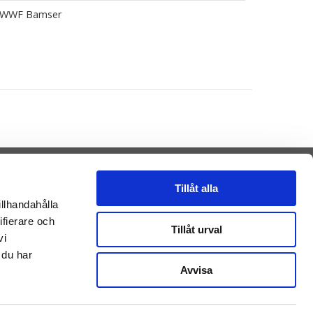
WWF Bamser
Tillåt alla
illhandahålla
ifierare och
Presenteriet AB
Tillåt urval
vi
Vikaholm
33330 Smålandsstenar
 du har
Sverige
Avvisa
E-mail: kontakt@getateddy.dk
Betalingsmuligheder