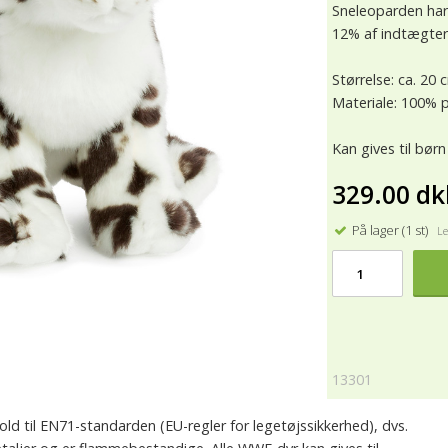
Sneleoparden har
12% af indtægtern
Størrelse: ca. 20 
Materiale: 100% p
Kan gives til børn
329.00 dk
På lager (1 st)
Lev
13301
ld til EN71-standarden (EU-regler for legetøjssikkerhed), dvs.