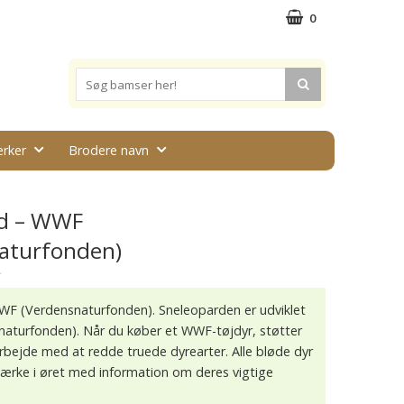
0
rker
Brodere navn
rd – WWF
aturfonden)
★
WF (Verdensnaturfonden). Sneleoparden er udviklet
aturfonden). Når du køber et WWF-tøjdyr, støtter
rbejde med at redde truede dyrearter. Alle bløde dyr
ærke i øret med information om deres vigtige