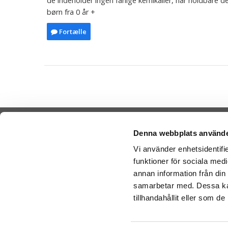
de indeholder ingen farlige kemikalier, har holdbare d
børn fra 0 år +
Fortælle
Denna webbplats använde
Vi använder enhetsidentifie
funktioner för sociala medi
Cookies
Sende Ba
annan information från din
-
Nal
Varemærker
samarbetar med. Dessa kan
-
Ge
Købsvilkår
tillhandahållit eller som d
-
Ge
Artikler
Bamser l
Om os