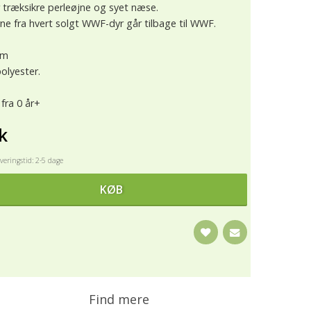
 træksikre perleøjne og syet næse.
e fra hvert solgt WWF-dyr går tilbage til WWF.
cm
olyester.
 fra 0 år+
k
eringstid: 2-5 dage
KØB
Find mere