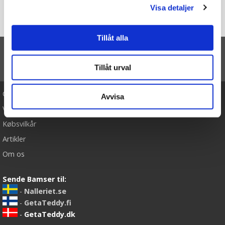
Du er her
Visa detaljer
Forside
Formpuslespil - Bolibompa Dragen (Teddykompaniet)
Tillåt alla
TIL TOP
Tillåt urval
Cookies
Avvisa
Varemærker
Købsvilkår
Artikler
Om os
Sende Bamser til:
-
Nalleriet.se
-
GetaTeddy.fi
-
GetaTeddy.dk