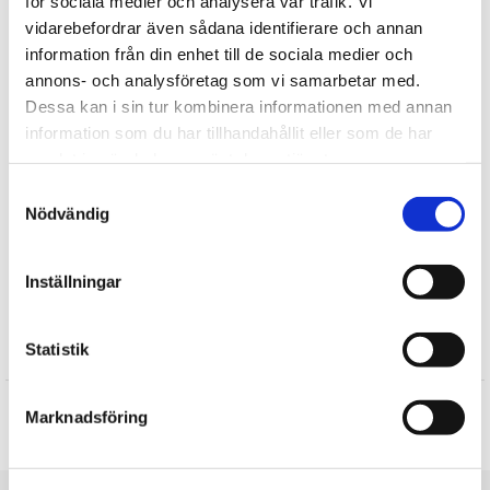
för sociala medier och analysera vår trafik. Vi
Udstoppede dyr fra Teddykompaniet maskinvaskes ved 40
vidarebefordrar även sådana identifierare och annan
grader (undtagen musik bokse, teddy lys)
information från din enhet till de sociala medier och
Fortælle
annons- och analysföretag som vi samarbetar med.
Dessa kan i sin tur kombinera informationen med annan
Find mere
information som du har tillhandahållit eller som de har
samlat in när du har använt deras tjänster.
Teddykompaniet
Samtyckesval
Plysdyr
Nödvändig
Gavesæt
Bamser
Inställningar
Drage Tøjdyr
Statistik
Anmeldelser
Produktet har ingen anmeldelser
Marknadsföring
Skrive en anmeldelse