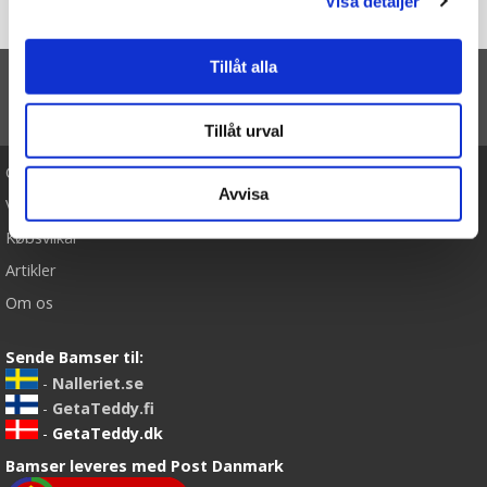
Visa detaljer
Forside
Flamingo - WWF (Verdensnaturfonden)
Tillåt alla
TIL TOP
Tillåt urval
Cookies
Avvisa
Varemærker
Købsvilkår
Artikler
Om os
Sende Bamser til:
-
Nalleriet.se
-
GetaTeddy.fi
-
GetaTeddy.dk
Bamser leveres med Post Danmark