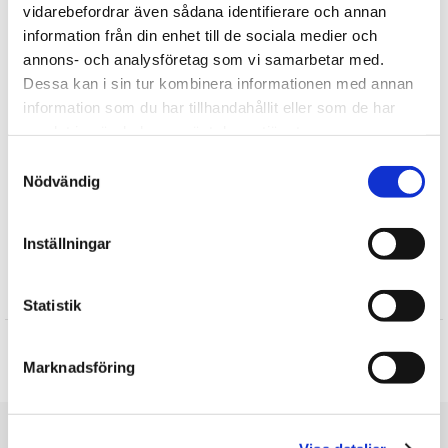
indeholder ingen farlige kemikalier, har holdbare detaljer og er
vidarebefordrar även sådana identifierare och annan
flammebestandige. Alle WWF-dyr kan gives til børn fra 0 år +
information från din enhet till de sociala medier och
annons- och analysföretag som vi samarbetar med.
Fortælle
Dessa kan i sin tur kombinera informationen med annan
information som du har tillhandahållit eller som de har
Find mere
samlat in när du har använt deras tjänster.
WWF Bamser
Samtyckesval
Nödvändig
Plysdyr
Fugle tøjdyr
Vilde dyr
Inställningar
Anmeldelser
Statistik
Produktet har ingen anmeldelser
Marknadsföring
Skrive en anmeldelse
Du er her