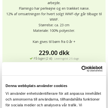
arbejde.
Flamingo har perleøjne og en trækket næse.
12% af omsætningen for hvert solgt WWF-dyr går tilbage til
WWF.
Størrelse: ca. 23 cm
Materiale: 100% polyester.
Kan gives til børn fra 0 år +
229.00 dkk
På lager (2 st)
Leveringstid: 2-5 dage
KØB
★
★
★
★
★
9604
Denna webbplats använder cookies
Vi använder enhetsidentifierare för att anpassa innehållet
Alle bløde dyr fra WWF er CE-mærket og testet i henhold til
och annonserna till användarna, tillhandahålla funktioner
EN71-standarden (EU-regler for legetøjssikkerhed), dvs. de
för sociala medier och analysera vår trafik. Vi