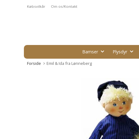
Købsvilkår
Om os/Kontakt
Bamser
Plysdyr
Forside
Emil & Ida fra Lønneberg