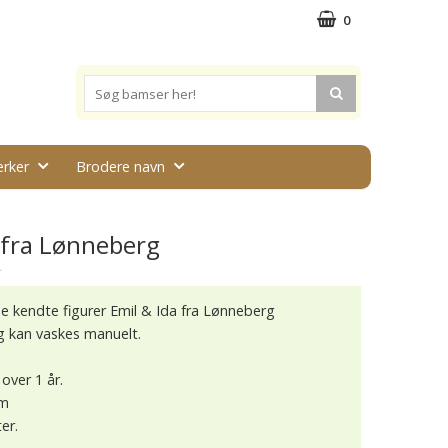
0
rker
Brodere navn
 fra Lønneberg
★
e kendte figurer Emil & Ida fra Lønneberg
g kan vaskes manuelt.
 over 1 år.
cm
er.