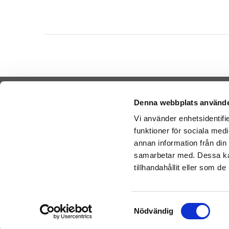
Denna webbplats använde
Vi använder enhetsidentifie
funktioner för sociala medi
Cookies
Sende Ba
annan information från din
-
Nal
Varemærker
samarbetar med. Dessa kan
-
Ge
Købsvilkår
tillhandahållit eller som d
-
Ge
Artikler
Bamser l
Om os
Samtyckesval
Nödvändig