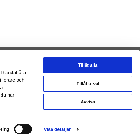
Tillåt alla
illhandahålla
ifierare och
Presenteriet AB
Tillåt urval
vi
Vikaholm
33330 Smålandsstenar
 du har
Sverige
Avvisa
E-mail: kontakt@getateddy.dk
Betalingsmuligheder
ring
Visa detaljer