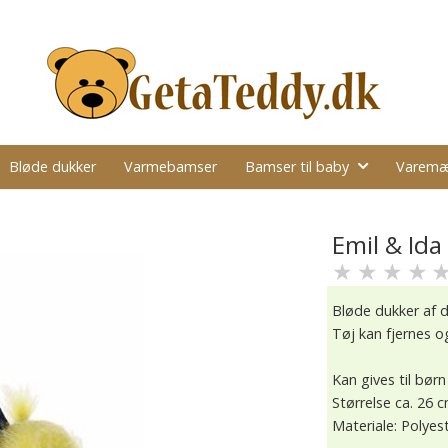
Bløde dukker
Varmebamser
Bamser til baby
Varemæ
Emil & Ida
★
★
★
★
Bløde dukker af d
Tøj kan fjernes o
Kan gives til børn
Størrelse ca. 26 
Materiale: Polyest