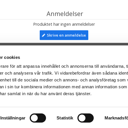
Anmeldelser
Produktet har ingen anmeldelser
Skrive en anmeldelse
r cookies
TIL TOP
rare för att anpassa innehållet och annonserna till användarna, t
er och analysera vår trafik. Vi vidarebefordrar även sådana ident
mser til:
Facebook
 enhet till de sociala medier och annons- och analysföretag som 
leriet.se
Instagram
 i sin tur kombinera informationen med annan information som
taTeddy.fi
e har samlat in när du har använt deras tjänster.
taTeddy.dk
everes med Post Danmark
Inställningar
Statistik
Marknadsfö