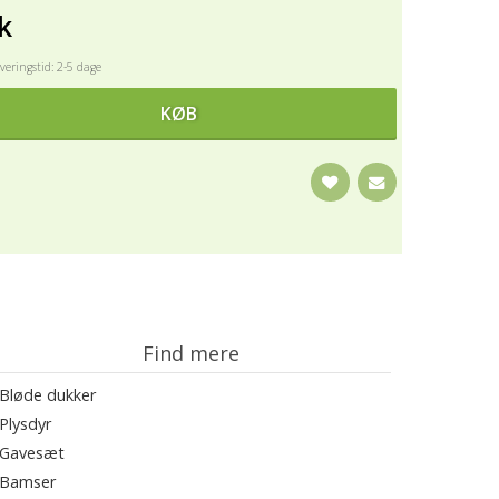
k
eringstid: 2-5 dage
KØB
Find mere
Bløde dukker
Plysdyr
Gavesæt
Bamser