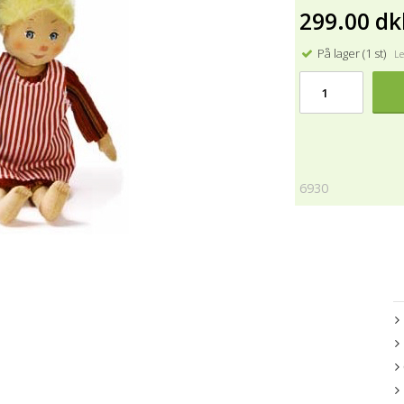
299.00 dk
På lager (1 st)
Lev
6930