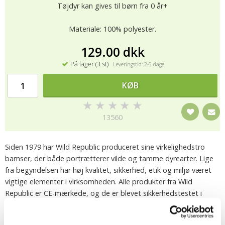
Tøjdyr kan gives til børn fra 0 år+
Materiale: 100% polyester.
129.00 dkk
På lager (3 st)
Leveringstid: 2-5 dage
KØB
★
★
★
★
★
13560
Siden 1979 har Wild Republic produceret sine virkelighedstro
bamser, der både portrætterer vilde og tamme dyrearter. Lige
fra begyndelsen har høj kvalitet, sikkerhed, etik og miljø været
vigtige elementer i virksomheden. Alle produkter fra Wild
Republic er CE-mærkede, og de er blevet sikkerhedstestet i
overensstemmelse med det enkelte lands standarder, bl.a. i
henhold til EN71 (EU-regler for legetøj). Wild Republic driver