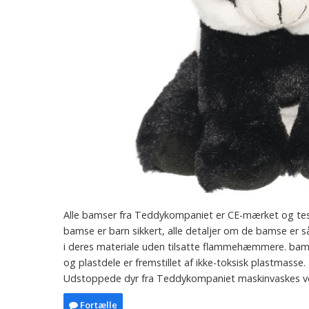
Alle bamser fra Teddykompaniet er CE-mærket og testet
bamse er barn sikkert, alle detaljer om de bamse er
i deres materiale uden tilsatte flammehæmmere. bamse e
og plastdele er fremstillet af ikke-toksisk plastmasse.
Udstoppede dyr fra Teddykompaniet maskinvaskes ve
Fortælle