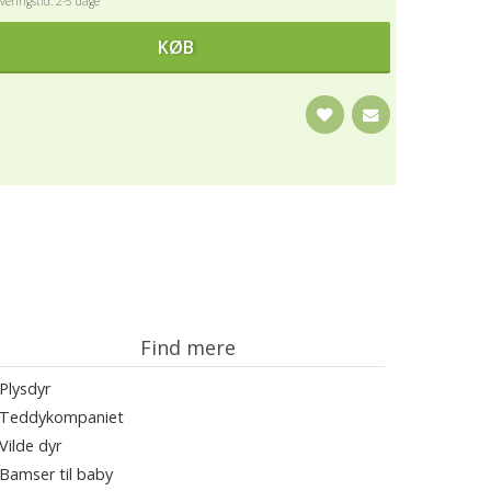
eringstid: 2-5 dage
KØB
Find mere
Plysdyr
Teddykompaniet
Vilde dyr
Bamser til baby