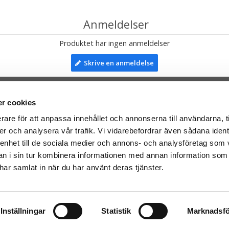
Anmeldelser
Produktet har ingen anmeldelser
Skrive en anmeldelse
r cookies
TIL TOP
rare för att anpassa innehållet och annonserna till användarna, t
er och analysera vår trafik. Vi vidarebefordrar även sådana ident
mser til:
Facebook
 enhet till de sociala medier och annons- och analysföretag som 
leriet.se
Instagram
 i sin tur kombinera informationen med annan information som
taTeddy.fi
e har samlat in när du har använt deras tjänster.
taTeddy.dk
everes med Post Danmark
Inställningar
Statistik
Marknadsfö