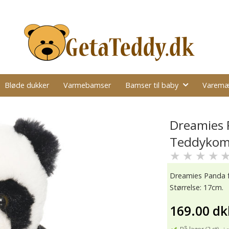
Bløde dukker
Varmebamser
Bamser til baby
Varemæ
Dreamies 
Teddykom
★
★
★
★
Dreamies Panda 
Størrelse: 17cm.
169.00 dk