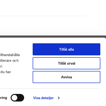
Tillåt alla
illhandahålla
ifierare och
Presenteriet AB
Tillåt urval
vi
Vikaholm
33330 Smålandsstenar
 du har
Sverige
Avvisa
E-mail: kontakt@getateddy.dk
Betalingsmuligheder
ring
Visa detaljer