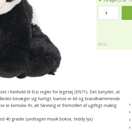
På lager (2 st)
Lev
6852
 i henhold til EUs regler for legetøj (EN71). Det betyder, at
 således bevæger sig hurtigt. bamse er ild og brandhæmmende
r kemiske-fri, alt farvning er fremstillet af ugiftigt maling
d 40 grader (undtagen musik bokse, teddy lys)