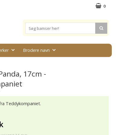
0
rker
Brodere navn
Panda, 17cm -
paniet
★
fra Teddykompaniet.
k