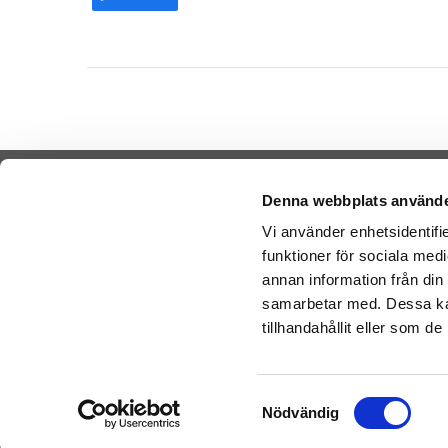
Denna webbplats använde
Vi använder enhetsidentifie
funktioner för sociala medi
Cookies
Sende Ba
annan information från din
-
Nal
Varemærker
samarbetar med. Dessa kan
-
Ge
Købsvilkår
tillhandahållit eller som d
-
Ge
Artikler
Bamser l
Om os
Samtyckesval
Nödvändig