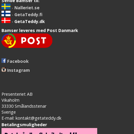
Sende Bamser til:
-
Nalleriet.se
-
GetaTeddy.fi
-
GetaTeddy.dk
Bamser leveres med Post Danmark
Facebook
Instagram
Presenteriet AB
Vikaholm
33330 Smålandsstenar
Sverige
E-mail: kontakt@getateddy.dk
Betalingsmuligheder