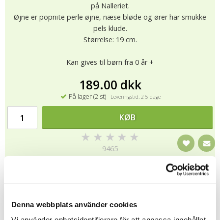
på Nalleriet.
Øjne er popnite perle øjne, næse bløde og ører har smukke
pels klude.
Størrelse: 19 cm.
Kan gives til børn fra 0 år +
189.00 dkk
På lager (2 st)
Leveringstid: 2-5 dage
KØB
★
★
★
★
★
9465
Alle bamser fra Teddykompaniet er CE-mærket og testet i
henhold til EUs regler for legetøj (EN71). Det betyder, at bamse
er barn sikkert, alle detaljer om de bamse er således bevæger
Denna webbplats använder cookies
sig hurtigt. bamse er ild og brandhæmmende i deres materiale
Vi använder enhetsidentifierare för att anpassa innehållet