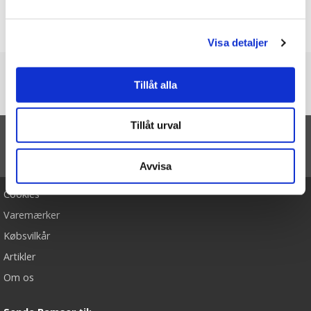
Produktet har ingen anmeldelser
Skrive en anmeldelse
Visa detaljer
Du er her
Tillåt alla
Forside
Dreamies Koala, 19cm - Teddykompaniet
Tillåt urval
TIL TOP
Avvisa
Cookies
Varemærker
Købsvilkår
Artikler
Om os