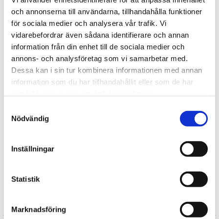
uden tilsatte flammehæmmere. bamse er kemiske-fri, alt
och annonserna till användarna, tillhandahålla funktioner
farvning er fremstillet af ugiftigt maling og plastdele er
för sociala medier och analysera vår trafik. Vi
fremstillet af ikke-toksisk plastmasse.
vidarebefordrar även sådana identifierare och annan
Udstoppede dyr fra Teddykompaniet maskinvaskes ved 40
information från din enhet till de sociala medier och
grader (undtagen musik bokse, teddy lys)
annons- och analysföretag som vi samarbetar med.
Fortælle
Dessa kan i sin tur kombinera informationen med annan
information som du har tillhandahållit eller som de har
Find mere
samlat in när du har använt deras tjänster.
Samtyckesval
Teddykompaniet
Nödvändig
Plysdyr
Bamser til baby
Inställningar
Vilde dyr
Zoo tøjdyr
Bamser
Statistik
Anmeldelser
Marknadsföring