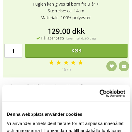
Fuglen kan gives til børn fra 3 år +
Størrelse: ca. 14cm
Materiale: 100% polyester.
129.00 dkk
På lager (4 st)
Leveringstid: 2-5 dage
KØB
★
★
★
★
★
4675
Alle bamser fra Wild Republic er CE-certificeret og testet i
henhold til EN71 standard (EU-regelsæt for sikkerhedskrav til
legetøj), dvs de indeholder ingen farlige kemikalier, har
egenskaber faste detaljer og er brandhæmmende. Bamser fra
Wild Republic er håndlavede. Vaskeanvisning: Brug en fugtig klud
til at aftørre bamse og derefter børste dens pels, når bamsen er
Denna webbplats använder cookies
helt tør.
Vi använder enhetsidentifierare för att anpassa innehållet
och annonserna till användarna, tillhandahålla funktioner
Fortælle