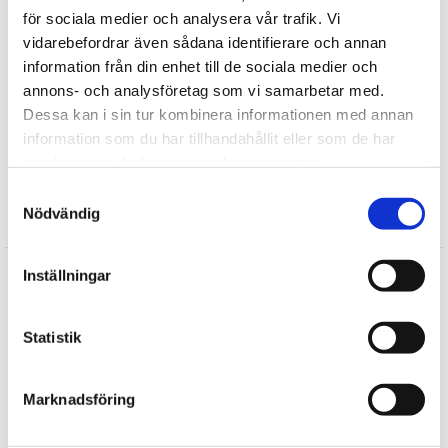
för sociala medier och analysera vår trafik. Vi
vidarebefordrar även sådana identifierare och annan
Find mere
information från din enhet till de sociala medier och
Plysdyr
annons- och analysföretag som vi samarbetar med.
Wild Republic
Dessa kan i sin tur kombinera informationen med annan
Vilde dyr
information som du har tillhandahållit eller som de har
samlat in när du har använt deras tjänster.
Fugle tøjdyr
Samtyckesval
Nödvändig
Anmeldelser
Mona
Inställningar
★
★
★
★
★
Godt tilfreds
Statistik
Grete
★
★
★
★
★
Blød og lækker dompap. Er sikker på den vil glæde mit
Marknadsföring
barnebarn 😊
Skrive en anmeldelse