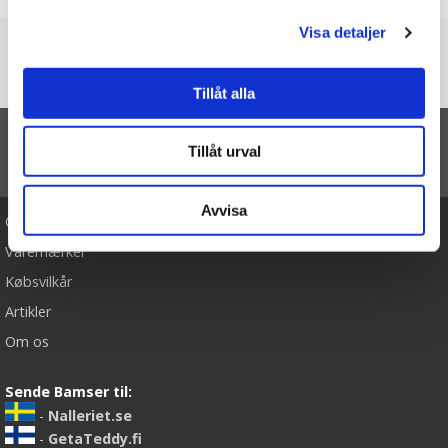
Visa detaljer
Du er her
Forside
Dompap med fugl vokalisering, 14cm - Wild Republic
Tillåt alla
Tillåt urval
TIL TOP
Avvisa
Cookies
Varemærker
Købsvilkår
Artikler
Om os
Sende Bamser til:
-
Nalleriet.se
-
GetaTeddy.fi