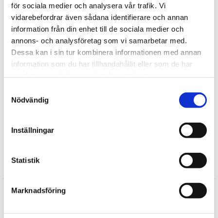
för sociala medier och analysera vår trafik. Vi
Babblarna har to egne sange "Första Låten" og "Stompalång
vidarebefordrar även sådana identifierare och annan
Tut Pling Sång", bøger og spil. Mange børnehaver i Sverige
information från din enhet till de sociala medier och
bruger Babblarna til at fremme børns sprogudvikling. Men
annons- och analysföretag som vi samarbetar med.
figurerne, bøgerne og spillet skal passe lige så godt hjemme i
børneværelset som i børnehaven.
Dessa kan i sin tur kombinera informationen med annan
information som du har tillhandahållit eller som de har
Fortælle
samlat in när du har använt deras tjänster.
Samtyckesval
Find mere
Nödvändig
Teddykompaniet
Bamser til baby
Inställningar
Plysdyr
Statistik
Anmeldelser
Produktet har ingen anmeldelser
Marknadsföring
Skrive en anmeldelse