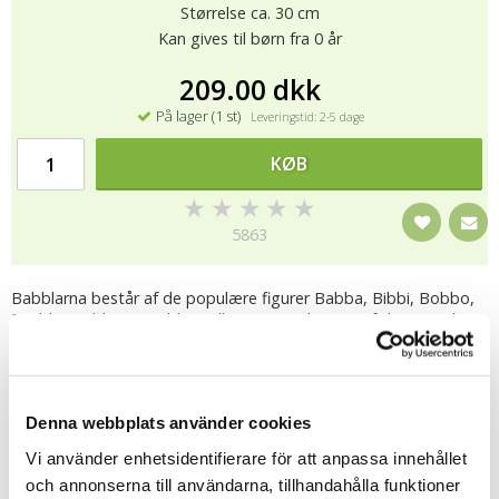
Størrelse ca. 30 cm
Kan gives til børn fra 0 år
209.00 dkk
På lager (1 st)
Leveringstid: 2-5 dage
KØB
★
★
★
★
★
5863
Babblarna består af de populære figurer Babba, Bibbi, Bobbo,
Dadda, Diddi og Doddo. Tallene er produceret af det svenske
firma Hatten Förlag i overensstemmelse med Karlstad-
modellen, som er en uddannelsesmodel for sprogudvikling. Hos
Hatten Förlag ønskede de at udvikle en måde, hvorpå børn
kunne udvikle deres sprog under leg. Ved at lytte til Babblarna
Denna webbplats använder cookies
og efterligne deres måde at tale på, trænes evnen til at bruge
accenter og melodi på sproget effektivt. I leget med babblers,
Vi använder enhetsidentifierare för att anpassa innehållet
deres navne og deres måde at tale på, udvikler barnet sit sprog,
och annonserna till användarna, tillhandahålla funktioner
og det gøres uden virkelig at tænke over det.