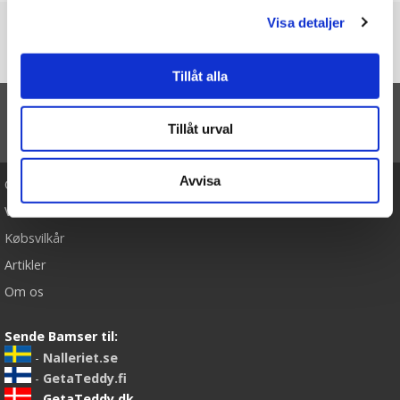
Visa detaljer
Du er her
Forside
Dadda Tøjdyr - Babblarna - Teddykompaniet
Tillåt alla
TIL TOP
Tillåt urval
Avvisa
Cookies
Varemærker
Købsvilkår
Artikler
Om os
Sende Bamser til:
-
Nalleriet.se
-
GetaTeddy.fi
-
GetaTeddy.dk