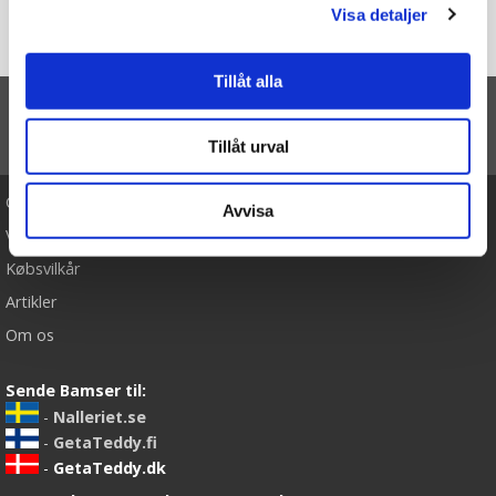
Du er her
Visa detaljer
Forside
Teddybjørn Guardian Angel – Teddy Hermann
Tillåt alla
TIL TOP
Tillåt urval
Cookies
Avvisa
Varemærker
Købsvilkår
Artikler
Om os
Sende Bamser til:
-
Nalleriet.se
-
GetaTeddy.fi
-
GetaTeddy.dk