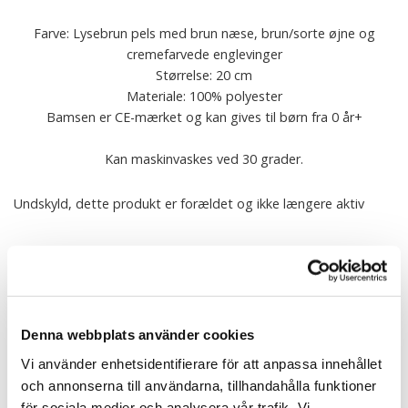
Farve: Lysebrun pels med brun næse, brun/sorte øjne og
cremefarvede englevinger
Størrelse: 20 cm
Materiale: 100% polyester
Bamsen er CE-mærket og kan gives til børn fra 0 år+
Kan maskinvaskes ved 30 grader.
Undskyld, dette produkt er forældet og ikke længere aktiv
Teddy Hermann er en af Tysklands mest traditionsrige
producenter af teddybjørne og bamser med rødder helt tilbage
til 1912. Virksomheden blev grundlagt i byen Hirschaid og drives
stadig som en familieejet virksomhed, hvor kvalitet, tryghed og
Denna webbplats använder cookies
tradition er i fokus.
Hvert tøjdyr fra Teddy Hermann kendetegnes af blødhed, nøje
Vi använder enhetsidentifierare för att anpassa innehållet
udvalgte materialer og et tidløst design. Sortimentet spænder
och annonserna till användarna, tillhandahålla funktioner
fra klassiske teddybjørne til realistiske dyrefigurer, som
för sociala medier och analysera vår trafik. Vi