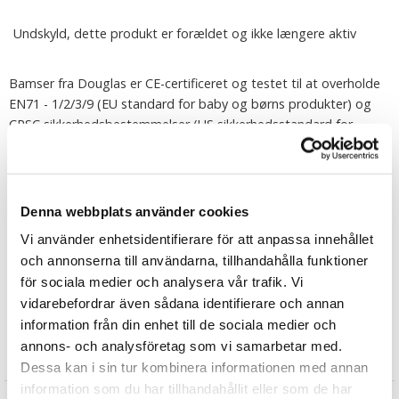
Undskyld, dette produkt er forældet og ikke længere aktiv
Bamser fra Douglas er CE-certificeret og testet til at overholde
EN71 - 1/2/3/9 (EU standard for baby og børns produkter) og
CPSC sikkerhedsbestemmelser (US sikkerhedsstandard for
forbrugerprodukter).
Fortælle
Denna webbplats använder cookies
Find mere
Vi använder enhetsidentifierare för att anpassa innehållet
Plysdyr
och annonserna till användarna, tillhandahålla funktioner
för sociala medier och analysera vår trafik. Vi
Douglas Toys
vidarebefordrar även sådana identifierare och annan
Kat plysdyr
information från din enhet till de sociala medier och
annons- och analysföretag som vi samarbetar med.
Anmeldelser
Dessa kan i sin tur kombinera informationen med annan
information som du har tillhandahållit eller som de har