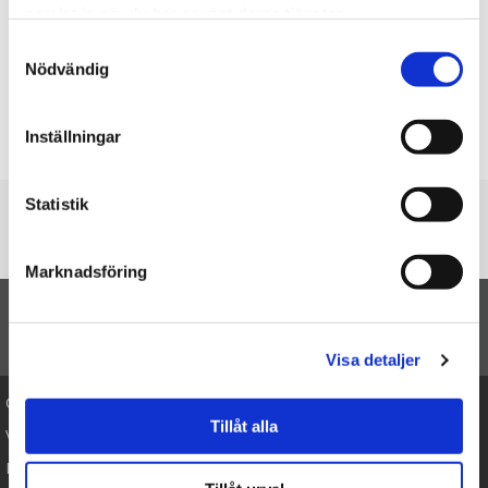
Dorte
samlat in när du har använt deras tjänster.
★
★
★
★
★
Samtyckesval
Nödvändig
Marianne
★
★
★
★
★
Jeg fik lige præcis den tøjkat, som jeg ønskede mig. God kvalitet.
Inställningar
Skrive en anmeldelse
Statistik
Du er her
Forside
Bengal, 25cm - Douglas tøjdyr
Marknadsföring
TIL TOP
Visa detaljer
Cookies
Tillåt alla
Varemærker
Købsvilkår