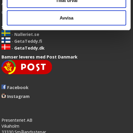
Tillåt urval
Artikler
Om os
Avvisa
Sende Bamser til:
-
Nalleriet.se
-
GetaTeddy.fi
-
GetaTeddy.dk
Bamser leveres med Post Danmark
Facebook
Instagram
Presenteriet AB
Vikaholm
33330 Smålandsstenar