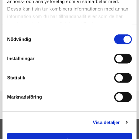
annons- och analysföretag som vi samarbetar med.
Dessa kan i sin tur kombinera informationen med annan
Find mere
information som du har tillhandahållit eller som de har
Teddykompaniet
samlat in när du har använt deras tjänster.
Plysdyr
Samtyckesval
Enhjørning
Nödvändig
Anmeldelser
Inställningar
Produktet har ingen anmeldelser
Statistik
Skrive en anmeldelse
Marknadsföring
Du er her
Forside
Beanies Enhjørning - Teddykompaniet (Hvid)
Visa detaljer
TIL TOP