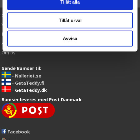
Tillåt alla
Cookies
Tillåt urval
Varemærker
Købsvilkår
Avvisa
Artikler
Om os
Sende Bamser til:
-
Nalleriet.se
-
GetaTeddy.fi
-
GetaTeddy.dk
Bamser leveres med Post Danmark
Facebook