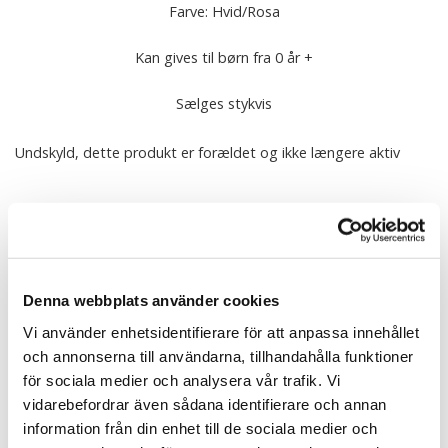
Farve: Hvid/Rosa
Kan gives til børn fra 0 år +
Sælges stykvis
Undskyld, dette produkt er forældet og ikke længere aktiv
Alle bamser fra Teddykompaniet er CE-mærket og testet i
henhold til EUs regler for legetøj (EN71). Det betyder, at bamse
er barn sikkert, alle detaljer om de bamse er således bevæger
sig hurtigt. bamse er ild og brandhæmmende i deres materiale
uden tilsatte flammehæmmere. bamse er kemiske-fri, alt
Denna webbplats använder cookies
farvning er fremstillet af ugiftigt maling og plastdele er
Vi använder enhetsidentifierare för att anpassa innehållet
fremstillet af ikke-toksisk plastmasse.
och annonserna till användarna, tillhandahålla funktioner
Udstoppede dyr fra Teddykompaniet maskinvaskes ved 40
för sociala medier och analysera vår trafik. Vi
grader (undtagen musik bokse, teddy lys)
vidarebefordrar även sådana identifierare och annan
information från din enhet till de sociala medier och
Fortælle