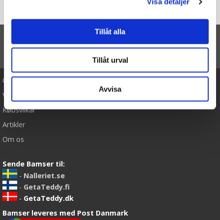
Visa detaljer
Forside
Beanie Boos Franny (Flamingo) - TY Bamser
Tillåt alla
TIL TOP
Tillåt urval
Cookies
Avvisa
Varemærker
Købsvilkår
Artikler
Om os
Sende Bamser til:
-
Nalleriet.se
-
GetaTeddy.fi
-
GetaTeddy.dk
Bamser leveres med Post Danmark