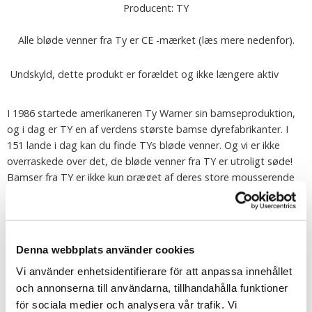
Producent: TY
Alle bløde venner fra Ty er CE -mærket (læs mere nedenfor).
Undskyld, dette produkt er forældet og ikke længere aktiv
I 1986 startede amerikaneren Ty Warner sin bamseproduktion,
og i dag er TY en af verdens største bamse dyrefabrikanter. I
151 lande i dag kan du finde TYs bløde venner. Og vi er ikke
overraskede over det, de bløde venner fra TY er utroligt søde!
Bamser fra TY er ikke kun præget af deres store mousserende
øjne (som er omhyggeligt håndmalet), men også det lille papir
forbliver i form af et hjerte, der er fastgjort til hver TY-softie. På
bagsiden af hjertet kan du læse dyrets navn, men også se din
nye vens fødselsdag!
Denna webbplats använder cookies
Vi använder enhetsidentifierare för att anpassa innehållet
Alle bløde kammerater fra TY er CE-mærket. Dette betyder, at
och annonserna till användarna, tillhandahålla funktioner
de er testet og godkendt i henhold til EU-kravene til blødt
för sociala medier och analysera vår trafik. Vi
legetøj (EN71), hvilket blandt andet betyder, at de er