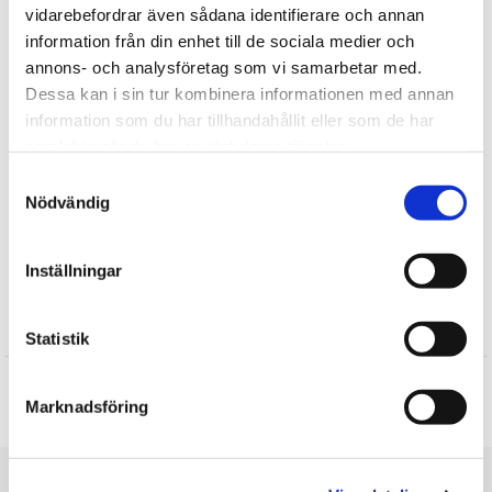
børnesikrede, brandsikre og brandsikre og fri for giftige
vidarebefordrar även sådana identifierare och annan
kemikalier. Alle detaljer om dyret, f.eks. øjne eller næse, testet
information från din enhet till de sociala medier och
for tiltrækningskraft.
annons- och analysföretag som vi samarbetar med.
Dessa kan i sin tur kombinera informationen med annan
Fortælle
information som du har tillhandahållit eller som de har
samlat in när du har använt deras tjänster.
Find mere
Samtyckesval
Nödvändig
TY Bamser
Plysdyr
Fugle tøjdyr
Inställningar
Anmeldelser
Statistik
Produktet har ingen anmeldelser
Marknadsföring
Skrive en anmeldelse
Du er her