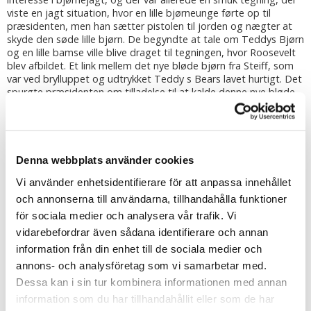
viste en jagt situation, hvor en lille bjørneunge førte op til
præsidenten, men han sætter pistolen til jorden og nægter at
skyde den søde lille bjørn. De begyndte at tale om Teddys Bjørn
og en lille bamse ville blive draget til tegningen, hvor Roosevelt
blev afbildet. Et link mellem det nye bløde bjørn fra Steiff, som
var ved brylluppet og udtrykket Teddy s Bears lavet hurtigt. Det
spurgte præsidenten om tilladelse til at kalde denne nye bløde
bamse præcis Bamse, og det gør selv i dag.
Nogle af Steiff bamser har bevaret den klassiske Teddy Björn
udseende med en lidt længere næse, lange rammer, og den
karakteristiske pukkel i nakken. Disse bamser har ende arme og
Denna webbplats använder cookies
ben og drejekrans. Men Steiff har også udviklet en bamse med
Vi använder enhetsidentifierare för att anpassa innehållet
et mere moderne udseende, Bruins har en kortere snude,
rundere former og har i de fleste tilfælde, ikke bevæger leddene,
och annonserna till användarna, tillhandahålla funktioner
men er helt bløde i kroppen.
för sociala medier och analysera vår trafik. Vi
vidarebefordrar även sådana identifierare och annan
Alle bamser fra Steiff er dækket med en tygtag fastgør med en
information från din enhet till de sociala medier och
knap i bamse ene øre. Farven på den konto har en anden
betydning:
annons- och analysföretag som vi samarbetar med.
Dessa kan i sin tur kombinera informationen med annan
GUL TAG betyder, at produktet er omfattet af Steiff normale
information som du har tillhandahållit eller som de har
sortiment.