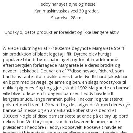
Teddy har syet øjne og næse
Kan maskinvaskes ved 30 grader.
Størrelse: 28cm.
Undskyld, dette produkt er forældet og ikke længere aktiv
Allerede i slutningen af ??1800erne begyndte Margarete Steiff
sin produktion af blødt legetøj i filt. Dyrene blev hurtigt
populære blandt børn i nabolaget, og for at imødekomme
efterspørgslen forårsagede Margarete leje deres brødre og
nevøer i selskabet. Det var en af ??disse nevøer, Richard, som
bad hans tante til at udvikle deres bløde dyr. Richard faktisk har
en bjørn med bevægelige arme og ben, en slags modstykke til
dukker pigernes. Sagt og gjort, skabt 1902 Margarete en bamse
ville blive forløberen til dagens bamser. Teddy havde lidt
længere snude, lange rammer, pukkel i nakken, og var stærkt
polstret med træuld. Richard tog det følgende år med deres nye
bamse på messe og en amerikansk køber straks beordret
3000ex! Nogle af disse bamser skete at ende på et bryllup bord
dekoration. Ved brylluppet var den daværende amerikanske
præsident Theodore (Teddy) Roosevelt. Roosevelt havde en
interesse i bjørnejagt, og der var allerede en smuk tegning, der