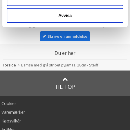
Anmeldelser
Jørgen
Avvisa
★
★
★
★
★
Rigtig sød Steiff bamse til et barnebarn på vej.
Skrive en anmeldelse
Du er her
Forside
Bamse med grå stribet pyjamas, 28cm - Steiff
TIL TOP
Cookies
Varemærker
Købsvilkår
Artikler