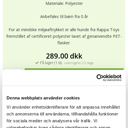
Materiale: Polyester
Anbefales til børn fra 0 år
For at mindske miljøaftrykket er alle hunde fra Rappa Toys
fremstillet af certificeret polyester lavet af genanvendte PET-
flasker.
289.00 dkk
På lager (1 st)
Leveringstid: 2-5 dage
KØB
★
★
★
★
★
12964
Denna webbplats använder cookies
Vi använder enhetsidentifierare för att anpassa innehållet
Alle bløde venner fra Rappa Toys er CE -mærket og testet og
och annonserna till användarna, tillhandahålla funktioner
godkendt i overensstemmelse med EU -krav til blødt legetøj
för sociala medier och analysera vår trafik. Vi
(EN71).
vidarebefordrar även sådana identifierare och annan