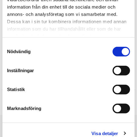
Det betyder blandt andet, at produkterne ikke indeholder nogen
information från din enhet till de sociala medier och
giftige stoffer, og at alle detaljer, som f.eks øjne, er stramme.
annons- och analysföretag som vi samarbetar med.
Fortælle
Dessa kan i sin tur kombinera informationen med annan
information som du har tillhandahållit eller som de har
Find mere
samlat in när du har använt deras tjänster.
Samtyckesval
Rappa Toys
Nödvändig
Plysdyr
Hunde tøjdyr
Inställningar
Anmeldelser
Statistik
Produktet har ingen anmeldelser
Skrive en anmeldelse
Marknadsföring
Du er her
Visa detaljer