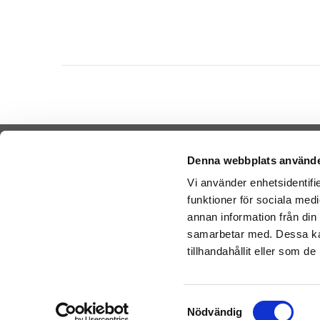
Denna webbplats använde
Vi använder enhetsidentifie
funktioner för sociala medi
Cookies
Sende Ba
annan information från din
-
Nal
Varemærker
samarbetar med. Dessa kan
-
Ge
Købsvilkår
tillhandahållit eller som d
-
Ge
Artikler
Bamser l
Om os
Samtyckesval
Nödvändig