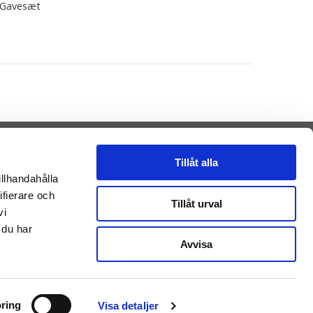
Gavesæt
Tillåt alla
illhandahålla
ifierare och
Presenteriet AB
Tillåt urval
vi
Vikaholm
33330 Smålandsstenar
 du har
Sverige
Avvisa
E-mail: kontakt@getateddy.dk
Betalingsmuligheder
ring
Visa detaljer