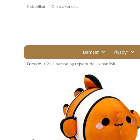
Købsvilkår
Om os/Kontakt
Bamser
Plysdyr
Forside
2-i-1 bamse og rejsepude – klovnfisk