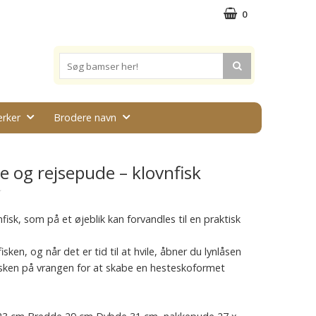
0
rker
Brodere navn
e og rejsepude – klovnfisk
★
fisk, som på et øjeblik kan forvandles til en praktisk
ken, og når det er tid til at hvile, åbner du lynlåsen
isken på vrangen for at skabe en hesteskoformet