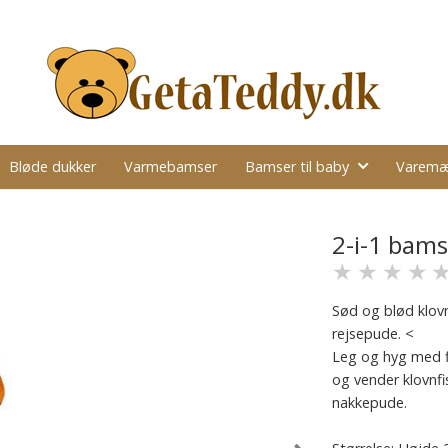
Bløde dukker
Varmebamser
Bamser til baby
Varemæ
2-i-1 bams
★
★
★
★
Sød og blød klovn
rejsepude. <
Leg og hyg med fis
og vender klovnf
nakkepude.