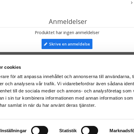
Anmeldelser
Produktet har ingen anmeldelser
Skrive en anmeldelse
r cookies
TIL TOP
rare för att anpassa innehållet och annonserna till användarna, t
er och analysera vår trafik. Vi vidarebefordrar även sådana ident
mser til:
Facebook
 enhet till de sociala medier och annons- och analysföretag som 
leriet.se
Instagram
 i sin tur kombinera informationen med annan information som
taTeddy.fi
e har samlat in när du har använt deras tjänster.
taTeddy.dk
everes med Post Danmark
Inställningar
Statistik
Marknadsfö