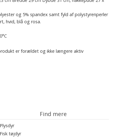
 23 cm Bredde 29 cm Dybde 31 cm, nakkepude 27 x
olyester og 5% spandex samt fyld af polystyrenperler
t, hvid, blå og rosa.
30°C
rodukt er forældet og ikke længere aktiv
Find mere
Plysdyr
Fisk tøjdyr